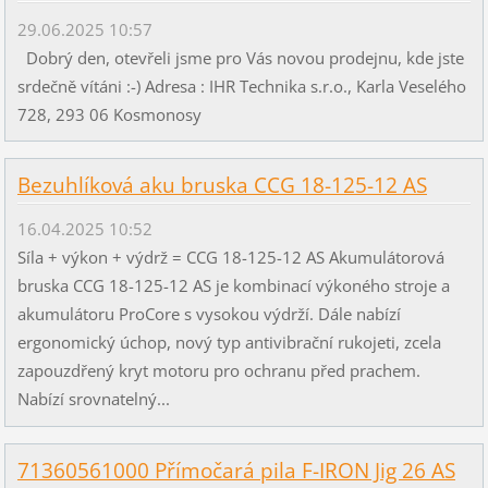
29.06.2025 10:57
Dobrý den, otevřeli jsme pro Vás novou prodejnu, kde jste
srdečně vítáni :-) Adresa : IHR Technika s.r.o., Karla Veselého
728, 293 06 Kosmonosy
Bezuhlíková aku bruska CCG 18-125-12 AS
16.04.2025 10:52
Síla + výkon + výdrž = CCG 18-125-12 AS Akumulátorová
bruska CCG 18-125-12 AS je kombinací výkoného stroje a
akumulátoru ProCore s vysokou výdrží. Dále nabízí
ergonomický úchop, nový typ antivibrační rukojeti, zcela
zapouzdřený kryt motoru pro ochranu před prachem.
Nabízí srovnatelný...
71360561000 Přímočará pila F-IRON Jig 26 AS