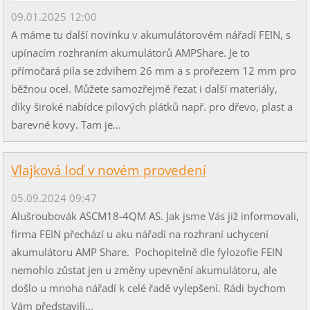
09.01.2025 12:00
A máme tu další novinku v akumulátorovém nářadí FEIN, s
upínacím rozhraním akumulátorů AMPShare. Je to
přímočará pila se zdvihem 26 mm a s prořezem 12 mm pro
běžnou ocel. Můžete samozřejmě řezat i další materiály,
díky široké nabídce pilových plátků např. pro dřevo, plast a
barevné kovy. Tam je...
Vlajková loď v novém provedení
05.09.2024 09:47
Alušroubovák ASCM18-4QM AS. Jak jsme Vás již informovali,
firma FEIN přechází u aku nářadí na rozhraní uchycení
akumulátoru AMP Share. Pochopitelně dle fylozofie FEIN
nemohlo zůstat jen u změny upevnění akumulátoru, ale
došlo u mnoha nářadí k celé řadě vylepšení. Rádi bychom
Vám představili...