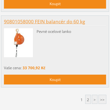
90801058000 FEIN balancér do 60 kg
Pevné ocelové lanko
Vaše cena:
33 700,92 Kč
1
2
>
>>