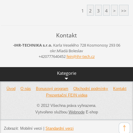
1
2
3
4
>
>>
Kontakt
-IHR-TECHNIKA s.r.o.
Karla Veselého 728
Kosmonosy
293 06
okr.Mladá Boleslav
+420777640452
fein@ihr
-tech.cz
Kategorie
Úvod
O nás
Bonusový program
Obchodní podmínky
Kontakt
Prezentační FEIN videa
© 2012 Všechna práva vyhrazena.
Vytvořeno službou
Webnode
E-shop
Zobrazit:
Mobilní verzi
|
Standardní verzi