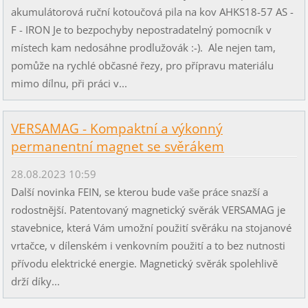
akumulátorová ruční kotoučová pila na kov AHKS18-57 AS -
F - IRON Je to bezpochyby nepostradatelný pomocník v
místech kam nedosáhne prodlužovák :-). Ale nejen tam,
pomůže na rychlé občasné řezy, pro přípravu materiálu
mimo dílnu, při práci v...
VERSAMAG - Kompaktní a výkonný
permanentní magnet se svěrákem
28.08.2023 10:59
Další novinka FEIN, se kterou bude vaše práce snazší a
rodostnější. Patentovaný magnetický svěrák VERSAMAG je
stavebnice, která Vám umožní použití svěráku na stojanové
vrtačce, v dílenském i venkovním použití a to bez nutnosti
přívodu elektrické energie. Magnetický svěrák spolehlivě
drží díky...