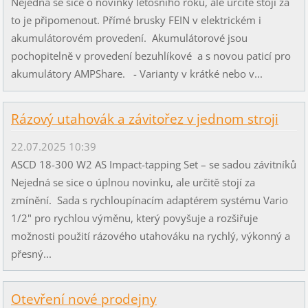
Nejedná se sice o novinky letošního roku, ale určitě stojí za
to je připomenout. Přímé brusky FEIN v elektrickém i
akumulátorovém provedení. Akumulátorové jsou
pochopitelně v provedení bezuhlíkové a s novou paticí pro
akumulátory AMPShare. - Varianty v krátké nebo v...
Rázový utahovák a závitořez v jednom stroji
22.07.2025 10:39
ASCD 18-300 W2 AS Impact-tapping Set – se sadou závitníků
Nejedná se sice o úplnou novinku, ale určitě stojí za
zmínění. Sada s rychloupínacím adaptérem systému Vario
1/2" pro rychlou výměnu, který povyšuje a rozšiřuje
možnosti použití rázového utahováku na rychlý, výkonný a
přesný...
Otevření nové prodejny