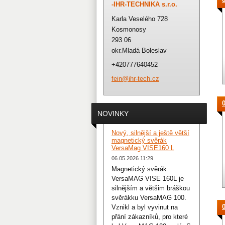
-IHR-TECHNIKA s.r.o.
Karla Veselého 728
Kosmonosy
293 06
okr.Mladá Boleslav
+420777640452
fein@ihr
-tech.cz
NOVINKY
Nový, silnější a ještě větší
magnetický svěrák
VersaMag VISE160 L
06.05.2026 11:29
Magnetický svěrák
VersaMAG VISE 160L je
silnějším a většim bráškou
svěrákku VersaMAG 100.
Vznikl a byl vyvinut na
přání zákazníků, pro které