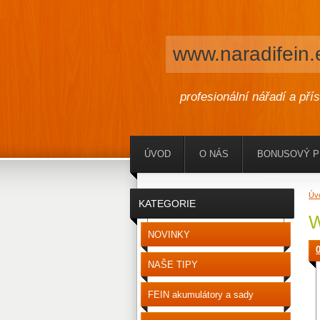
www.naradifein.
profesionální nářadí a pří
ÚVOD
O NÁS
BONUSOVÝ 
Úv
KATEGORIE
W
NOVINKY
NAŠE TIPY
FEIN akumulátory a sady