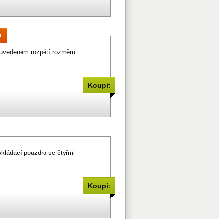
m
v uvedeném rozpětí rozměrů
kládací pouzdro se čtyřmi