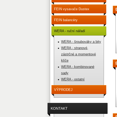
FEIN vysavače Dustex
FEIN balancéry
WERA - ruční nářadí
WERA - šroubováky a bity
WERA - stranové,
zástrčné a momentové
klíče
WERA - kombinované
sady
WERA - ostatní
VÝPRODEJ
KONTAKT