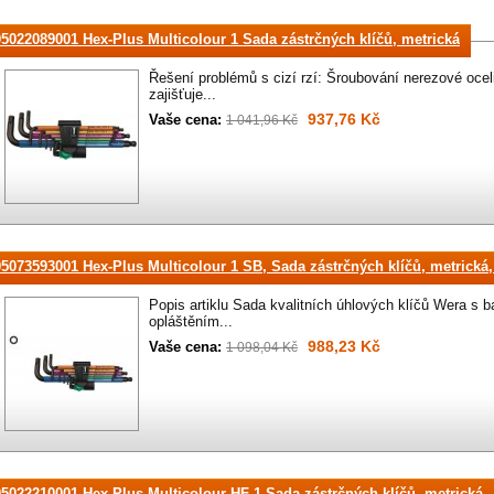
05022089001 Hex-Plus Multicolour 1 Sada zástrčných klíčů, metrická
Řešení problémů s cizí rzí: Šroubování nerezové ocel
zajišťuje...
937,76 Kč
Vaše cena:
1 041,96 Kč
05073593001 Hex-Plus Multicolour 1 SB, Sada zástrčných klíčů, metrická
Popis artiklu Sada kvalitních úhlových klíčů Wera s
opláštěním...
988,23 Kč
Vaše cena:
1 098,04 Kč
05022210001 Hex-Plus Multicolour HF 1 Sada zástrčných klíčů, metrická