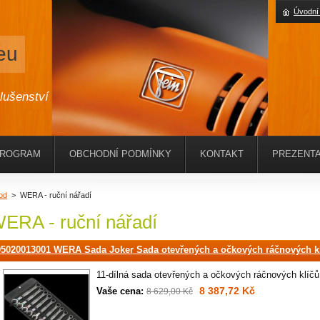
Úvodní
eu
slušenství
PROGRAM
OBCHODNÍ PODMÍNKY
KONTAKT
PREZENTA
od
>
WERA - ruční nářadí
ERA - ruční nářadí
05020013001 WERA Sada Joker Sada otevřených a očkových ráčnových k
11-dílná sada otevřených a očkových ráčnových klíčů
8 387,72 Kč
Vaše cena:
8 629,00 Kč