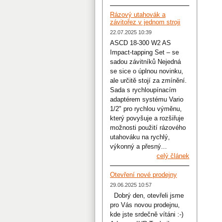
Rázový utahovák a
závitořez v jednom stroji
22.07.2025 10:39
ASCD 18-300 W2 AS
Impact-tapping Set – se
sadou závitníků Nejedná
se sice o úplnou novinku,
ale určitě stojí za zmínění.
Sada s rychloupínacím
adaptérem systému Vario
1/2" pro rychlou výměnu,
který povyšuje a rozšiřuje
možnosti použití rázového
utahováku na rychlý,
výkonný a přesný...
celý článek
Otevření nové prodejny
29.06.2025 10:57
Dobrý den, otevřeli jsme
pro Vás novou prodejnu,
kde jste srdečně vítáni :-)