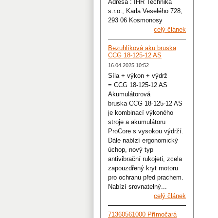
Adresa : IHR Technika
s.r.o., Karla Veselého 728,
293 06 Kosmonosy
celý článek
Bezuhlíková aku bruska
CCG 18-125-12 AS
16.04.2025 10:52
Síla + výkon + výdrž
= CCG 18-125-12 AS
Akumulátorová
bruska CCG 18-125-12 AS
je kombinací výkoného
stroje a akumulátoru
ProCore s vysokou výdrží.
Dále nabízí ergonomický
úchop, nový typ
antivibrační rukojeti, zcela
zapouzdřený kryt motoru
pro ochranu před prachem.
Nabízí srovnatelný...
celý článek
71360561000 Přímočará