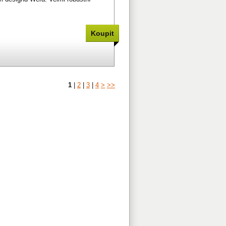
1
|
2
|
3
|
4
>
>>