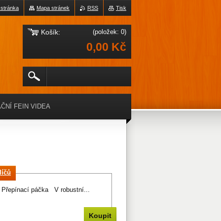
 stránka
Mapa stránek
RSS
Tisk
Košík:
(položek: 0)
0,00 Kč
ČNÍ FEIN VIDEA
líčů
 Přepínací páčka V robustní...