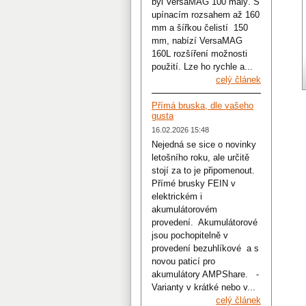
byl VersaMAG 100 malý. S
upínacím rozsahem až 160
mm a šířkou čelistí 150
mm, nabízí VersaMAG
160L rozšíření možnosti
použití. Lze ho rychle a...
celý článek
Přímá bruska, dle vašeho
gusta
16.02.2026 15:48
Nejedná se sice o novinky
letošního roku, ale určitě
stojí za to je připomenout.
Přímé brusky FEIN v
elektrickém i
akumulátorovém
provedení. Akumulátorové
jsou pochopitelně v
provedení bezuhlíkové a s
novou paticí pro
akumulátory AMPShare. -
Varianty v krátké nebo v...
celý článek