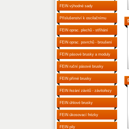
FEIN výhodné sady
příslušenství
Příslušenství k oscilačnímu
nářadí
FEIN oprac. plechů - stříhání
FEIN oprac. povrchů - broušení
a leštění
FEIN pásové brusky a moduly
FEIN ruční pásové brusky
FEIN přímé brusky
FEIN řezání závitů - závitořezy
FEIN úhlové brusky
FEIN úkosovací frézky
FEIN pily