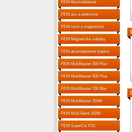
FEIN Akumulátorové
šroubováky
FEIN aku a elektrické
šroubováky
FEIN ruční a magnetické
vrtačky
FEIN Magnetické svěráky
FEIN akumulátorové kladivo
vrtací
FEIN MultiMaster 300 Plus
FEIN MultiMaster 500 Plus
FEIN MultiMaster 700 Max
FEIN MultiMaster 350W
FEIN MultiTalent 250W
FEIN SuperCut FSC