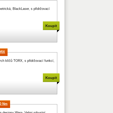
etrická, BlackLaser, s přidržovací
TORX
ch klíčů TORX, s přidržovací funkcí,
00 Nm
m designu Wera. Velmi robustní