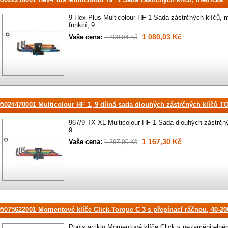
9 Hex-Plus Multicolour HF 1 Sada zástrčných klíčů, m
funkcí, 9...
1 080,03 Kč
Vaše cena:
1 200,04 Kč
05024470001 Multicolour HF 1, 9 dílná sada dlouhých zástrčných klíčů 
967/9 TX XL Multicolour HF 1 Sada dlouhých zástrčný
9...
1 167,30 Kč
Vaše cena:
1 297,00 Kč
05075622001 Momentové klíče Click-Torque C 3 s přepínací ráčnou, 40-2
Popis artiklu Momentové klíče Click v nezaměnitelné