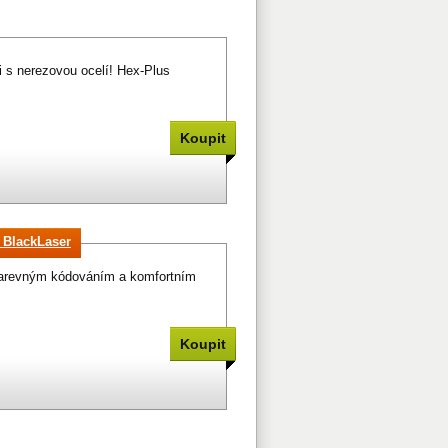
i s nerezovou ocelí! Hex-Plus
, BlackLaser
 barevným kódováním a komfortním