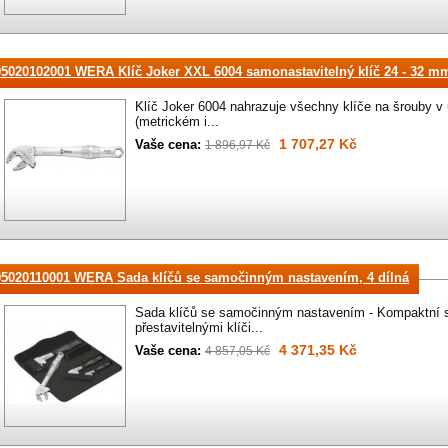
05020102001 WERA Klíč Joker XXL 6004 samonastavitelný klíč 24 - 32 m
Klíč Joker 6004 nahrazuje všechny klíče na šrouby 
(metrickém i...
1 707,27 Kč
Vaše cena:
1 896,97 Kč
05020110001 WERA Sada klíčů se samočinným nastavením, 4 dílná
Sada klíčů se samočinným nastavením - Kompaktní s
přestavitelnými klíči...
4 371,35 Kč
Vaše cena:
4 857,05 Kč