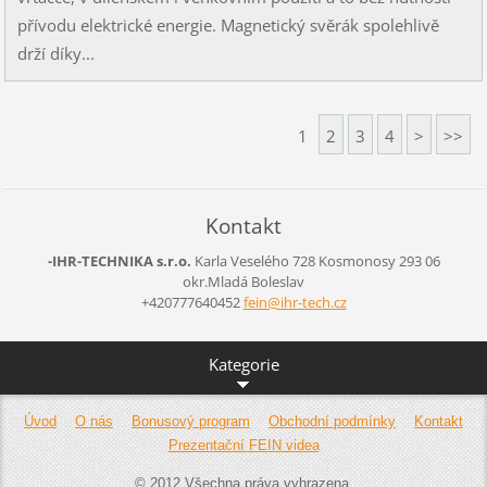
přívodu elektrické energie. Magnetický svěrák spolehlivě
drží díky...
1
2
3
4
>
>>
Kontakt
-IHR-TECHNIKA s.r.o.
Karla Veselého 728
Kosmonosy
293 06
okr.Mladá Boleslav
+420777640452
fein@ihr
-tech.cz
Kategorie
Úvod
O nás
Bonusový program
Obchodní podmínky
Kontakt
Prezentační FEIN videa
© 2012 Všechna práva vyhrazena.