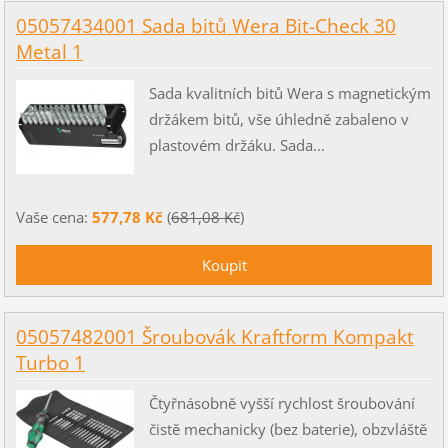
05057434001 Sada bitů Wera Bit-Check 30
Metal 1
Sada kvalitních bitů Wera s magnetickým
držákem bitů, vše úhledně zabaleno v
plastovém držáku. Sada...
Vaše cena:
577,78 Kč
(
681,08 Kč
)
05057482001 Šroubovák Kraftform Kompakt
Turbo 1
Čtyřnásobně vyšší rychlost šroubování
čistě mechanicky (bez baterie), obzvláště