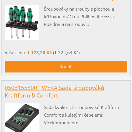
Šroubováky na šrouby s plochou a
křížovou drážkou Phillips-Recess a
Pozidriv a na šrouby...
Vaše cena:
1 123,20 Kč
(
1 322,64 Kč
)
05031553001 WERA Sada šroubováků
Kraftform® Comfort
Sada kvalitních šroubováků Kraftform
Comfort s kulatými čepelemi.
Vícekomponentní...