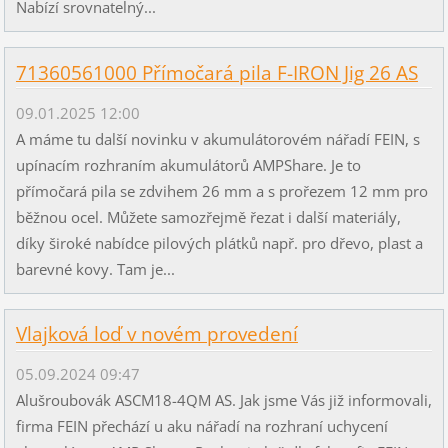
Nabízí srovnatelný...
71360561000 Přímočará pila F-IRON Jig 26 AS
09.01.2025 12:00
A máme tu další novinku v akumulátorovém nářadí FEIN, s
upínacím rozhraním akumulátorů AMPShare. Je to
přímočará pila se zdvihem 26 mm a s prořezem 12 mm pro
běžnou ocel. Můžete samozřejmě řezat i další materiály,
díky široké nabídce pilových plátků např. pro dřevo, plast a
barevné kovy. Tam je...
Vlajková loď v novém provedení
05.09.2024 09:47
Alušroubovák ASCM18-4QM AS. Jak jsme Vás již informovali,
firma FEIN přechází u aku nářadí na rozhraní uchycení