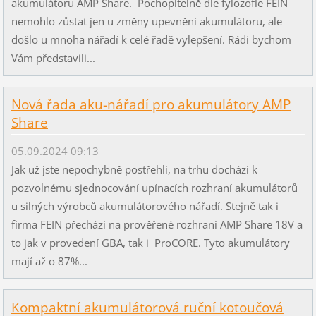
akumulátoru AMP Share. Pochopitelně dle fylozofie FEIN
nemohlo zůstat jen u změny upevnění akumulátoru, ale
došlo u mnoha nářadí k celé řadě vylepšení. Rádi bychom
Vám představili...
Nová řada aku-nářadí pro akumulátory AMP
Share
05.09.2024 09:13
Jak už jste nepochybně postřehli, na trhu dochází k
pozvolnému sjednocování upínacích rozhraní akumulátorů
u silných výrobců akumulátorového nářadí. Stejně tak i
firma FEIN přechází na prověřené rozhraní AMP Share 18V a
to jak v provedení GBA, tak i ProCORE. Tyto akumulátory
mají až o 87%...
Kompaktní akumulátorová ruční kotoučová