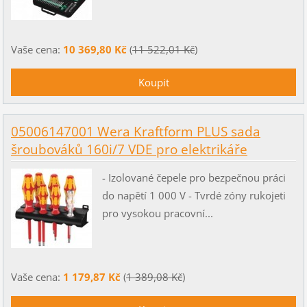
Vaše cena:
10 369,80 Kč
(
11 522,01 Kč
)
05006147001 Wera Kraftform PLUS sada
šroubováků 160i/7 VDE pro elektrikáře
- Izolované čepele pro bezpečnou práci
do napětí 1 000 V - Tvrdé zóny rukojeti
pro vysokou pracovní...
Vaše cena:
1 179,87 Kč
(
1 389,08 Kč
)