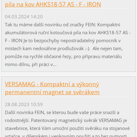
pila na kov AHKS18-57 AS - F - IRON
04.03.2024 14:20
Tak tu máme další novinku od značky FEIN: Kompaktní
akumulátorová ruční kotoučová pila na kov AHKS18-57 AS -
F - IRON Je to bezpochyby nepostradatelný pomocník v
místech kam nedosáhne prodlužovák :-). Ale nejen tam,
pomůže na rychlé občasné řezy, pro přípravu materiálu
mimo dílnu, při práci v...
VERSAMAG - Kompaktní a výkonný
permanentní magnet se svěrákem
28.08.2023 10:59
Další novinka FEIN, se kterou bude vaše práce snazší a
rodostnější. Patentovaný magnetický svěrák VERSAMAG je
stavebnice, která Vám umožní použití svěráku na stojanové
vrtačce, v dílenském i venkovním použití a to bez nutnosti