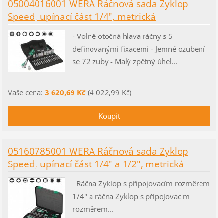
05004016001 WERA Ráčnová sada Zyklop
Speed, upínací část 1/4", metrická
- Volně otočná hlava ráčny s 5
definovanými fixacemi - Jemné ozubení
se 72 zuby - Malý zpětný úhel...
Vaše cena:
3 620,69 Kč
(
4 022,99 Kč
)
05160785001 WERA Ráčnová sada Zyklop
Speed, upínací část 1/4" a 1/2", metrická
Ráčna Zyklop s připojovacím rozměrem
1/4" a ráčna Zyklop s připojovacím
rozměrem...