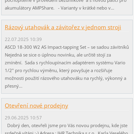
akumulátory AMPShare. - Varianty v krátké nebo v...
Rázový utahovák a závitořez v jednom stroji
22.07.2025 10:39
ASCD 18-300 W2 AS Impact-tapping Set – se sadou závitníků
Nejedná se sice o úplnou novinku, ale určitě stojí za
zmínění. Sada s rychloupínacím adaptérem systému Vario
1/2" pro rychlou výměnu, který povyšuje a rozšiřuje
možnosti použití rázového utahováku na rychlý, výkonný a
přesný...
Otevření nové prodejny
29.06.2025 10:57
Dobrý den, otevřeli jsme pro Vás novou prodejnu, kde jste
srdečně vítáni :-) Adresa : IHR Technika s.r.o., Karla Veselého