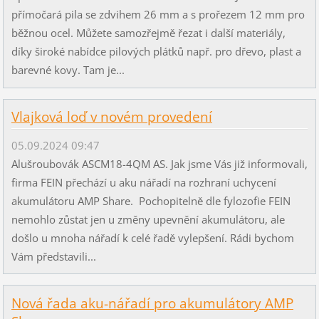
přímočará pila se zdvihem 26 mm a s prořezem 12 mm pro
běžnou ocel. Můžete samozřejmě řezat i další materiály,
díky široké nabídce pilových plátků např. pro dřevo, plast a
barevné kovy. Tam je...
Vlajková loď v novém provedení
05.09.2024 09:47
Alušroubovák ASCM18-4QM AS. Jak jsme Vás již informovali,
firma FEIN přechází u aku nářadí na rozhraní uchycení
akumulátoru AMP Share. Pochopitelně dle fylozofie FEIN
nemohlo zůstat jen u změny upevnění akumulátoru, ale
došlo u mnoha nářadí k celé řadě vylepšení. Rádi bychom
Vám představili...
Nová řada aku-nářadí pro akumulátory AMP