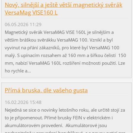
Nový, silnější a ještě větší magnetický svěrák
VersaMag VISE160 L
06.05.2026 11:29
Magnetický svěrák VersaMAG VISE 160L je silnějším a
většim bráškou svěrákku VersaMAG 100. Vznikl a byl
vyvinut na přání zákazníků, pro které byl VersaMAG 100
malý. S upínacím rozsahem až 160 mm a šířkou čelistí 150
mm, nabízí VersaMAG 160L rozšíření možnosti použití. Lze
ho rychle a...
Přímá bruska, dle vašeho gusta
16.02.2026 15:48
Nejedná se sice o novinky letošního roku, ale určitě stojí za
to je připomenout. Přímé brusky FEIN v elektrickém i
akumulátorovém provedení. Akumulátorové jsou
pochopitelně v provedení bezuhlíkové a s novou paticí pro