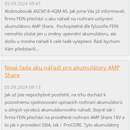
05.09.2024 09:47
Alušroubovák ASCM18-4QM AS. Jak jsme Vás již informovali,
firma FEIN přechází u aku nářadí na rozhraní uchycení
akumulátoru AMP Share. Pochopitelně dle fylozofie FEIN
nemohlo zůstat jen u změny upevnění akumulátoru, ale
došlo u mnoha nářadí k celé řadě vylepšení. Rádi bychom
Vám představili...
Nová řada aku-nářadí pro akumulátory AMP
Share
05.09.2024 09:13
Jak už jste nepochybně postřehli, na trhu dochází k
pozvolnému sjednocování upínacích rozhraní akumulátorů
u silných výrobců akumulátorového nářadí. Stejně tak i
firma FEIN přechází na prověřené rozhraní AMP Share 18V a
to jak v provedení GBA, tak i ProCORE. Tyto akumulátory