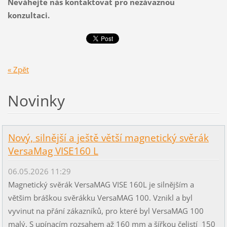
Neváhejte nás kontaktovat pro nezávaznou
konzultaci.
« Zpět
Novinky
Nový, silnější a ještě větší magnetický svěrák
VersaMag VISE160 L
06.05.2026 11:29
Magnetický svěrák VersaMAG VISE 160L je silnějším a
většim bráškou svěrákku VersaMAG 100. Vznikl a byl
vyvinut na přání zákazníků, pro které byl VersaMAG 100
malý. S upínacím rozsahem až 160 mm a šířkou čelistí 150