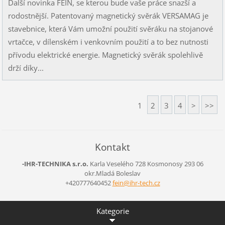
Další novinka FEIN, se kterou bude vaše práce snazší a
rodostnější. Patentovaný magnetický svěrák VERSAMAG je
stavebnice, která Vám umožní použití svěráku na stojanové
vrtačce, v dílenském i venkovním použití a to bez nutnosti
přívodu elektrické energie. Magnetický svěrák spolehlivě
drží díky...
1
2
3
4
>
>>
Kontakt
-IHR-TECHNIKA s.r.o.
Karla Veselého 728
Kosmonosy
293 06
okr.Mladá Boleslav
+420777640452
fein@ihr
-tech.cz
Kategorie