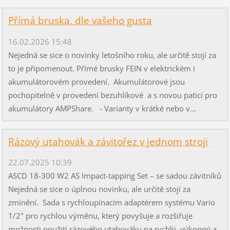
Přímá bruska, dle vašeho gusta
16.02.2026 15:48
Nejedná se sice o novinky letošního roku, ale určitě stojí za
to je připomenout. Přímé brusky FEIN v elektrickém i
akumulátorovém provedení. Akumulátorové jsou
pochopitelně v provedení bezuhlíkové a s novou paticí pro
akumulátory AMPShare. - Varianty v krátké nebo v...
Rázový utahovák a závitořez v jednom stroji
22.07.2025 10:39
ASCD 18-300 W2 AS Impact-tapping Set – se sadou závitníků
Nejedná se sice o úplnou novinku, ale určitě stojí za
zmínění. Sada s rychloupínacím adaptérem systému Vario
1/2" pro rychlou výměnu, který povyšuje a rozšiřuje
možnosti použití rázového utahováku na rychlý, výkonný a