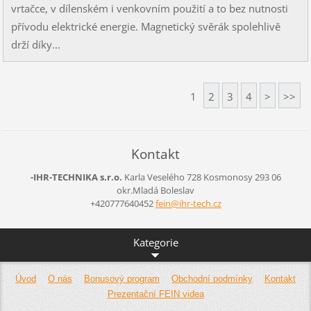
vrtačce, v dílenském i venkovním použití a to bez nutnosti
přívodu elektrické energie. Magnetický svěrák spolehlivě
drží díky...
1
2
3
4
>
>>
Kontakt
-IHR-TECHNIKA s.r.o.
Karla Veselého 728
Kosmonosy
293 06
okr.Mladá Boleslav
+420777640452
fein@ihr
-tech.cz
Kategorie
Úvod
O nás
Bonusový program
Obchodní podmínky
Kontakt
Prezentační FEIN videa