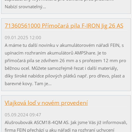
Nabízí srovnatelný...
71360561000 Přímočará pila F-IRON Jig 26 AS
09.01.2025 12:00
A máme tu další novinku v akumulátorovém nářadí FEIN, s
upínacím rozhraním akumulátorů AMPShare. Je to
přímočará pila se zdvihem 26 mm a s prořezem 12 mm pro
běžnou ocel. Můžete samozřejmě řezat i další materiály,
díky široké nabídce pilových plátků např. pro dřevo, plast a
barevné kovy. Tam je...
Vlajková loď v novém provedení
05.09.2024 09:47
Alušroubovák ASCM18-4QM AS. Jak jsme Vás již informovali,
firma FEIN přechází u aku nářadí na rozhraní uchycení