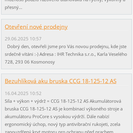
přesný...
Otevření nové prodejny
29.06.2025 10:57
Dobrý den, otevřeli jsme pro Vás novou prodejnu, kde jste
srdečně vítáni :-) Adresa : IHR Technika s.r.o., Karla Veselého
728, 293 06 Kosmonosy
Bezuhlíková aku bruska CCG 18-125-12 AS
16.04.2025 10:52
Síla + výkon + výdrž = CCG 18-125-12 AS Akumulátorová
bruska CCG 18-125-12 AS je kombinací výkoného stroje a
akumulátoru ProCore s vysokou výdrží. Dále nabízí
ergonomický úchop, nový typ antivibrační rukojeti, zcela
zapouzdřený kryt motoru pro ochranu před prachem.