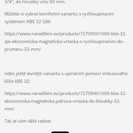
3/4", do hloubky vrtu 50 mm.
Můžete si vybrat komfortní variantu s rychloupínacím
systémem KBE 32 QW:
https://www.naradifein.eu/products/72709561000-kbe-32-
qw-ekonomicka-magneticka-vrtacka-s-rychloupinanim-do-
prumeru-32-mm/
nebo ještě levnější variantu s upínáním pomocí imbusového
klíče KBE 32:
https://www.naradifein.eu/products/72709461000-kbe-32-
ekonomicka-magneticka-jadrova-vrtacka-do-hloubky-32-
mm/
Tak ať vám dělá radost.