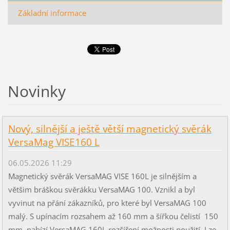
Základní informace
Novinky
Nový, silnější a ještě větší magnetický svěrák
VersaMag VISE160 L
06.05.2026 11:29
Magnetický svěrák VersaMAG VISE 160L je silnějším a
většim bráškou svěrákku VersaMAG 100. Vznikl a byl
vyvinut na přání zákazníků, pro které byl VersaMAG 100
malý. S upínacím rozsahem až 160 mm a šířkou čelistí 150
mm, nabízí VersaMAG 160L rozšíření možnosti použití. Lze