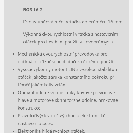
BOS 16-2
Dvoustupňová ruční vrtačka do průměru 16 mm
Výkonná dvou rychlostní vrtačka s nastavením
otáček pro flexibilní použití v kovoprůmyslu.
Mechanická dvourychlostní převodovka pro
optimální přizpůsobení otáček různému použití.
Vysoce výkonný motor FEIN s vysokou stabilitou
otáček jakožto záruka konstantního pokroku při
téměř jakémkoliv vrtání.
Obdivuhodná životnost díky kovové převodové
hlavě a motorové skříni torzně odolné, hrnkovité
konstrukce.
Pravotočivý/levotočivý chod a elektronické
nastavení otáček.
Elektronika hlídá rychlost otáček.