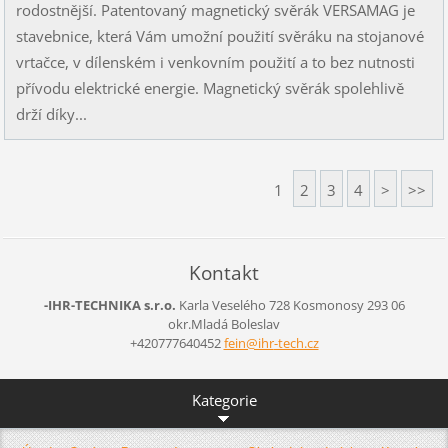
rodostnější. Patentovaný magnetický svěrák VERSAMAG je
stavebnice, která Vám umožní použití svěráku na stojanové
vrtačce, v dílenském i venkovním použití a to bez nutnosti
přívodu elektrické energie. Magnetický svěrák spolehlivě
drží díky...
1
2
3
4
>
>>
Kontakt
-IHR-TECHNIKA s.r.o.
Karla Veselého 728
Kosmonosy
293 06
okr.Mladá Boleslav
+420777640452
fein@ihr
-tech.cz
Kategorie