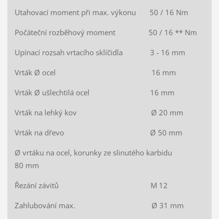
Utahovací moment při max. výkonu 50 / 16 Nm
Počáteční rozběhový moment 50 / 16 ** Nm
Upínací rozsah vrtacího sklíčidla 3 - 16 mm
Vrták Ø ocel 16 mm
Vrták Ø ušlechtilá ocel 16 mm
Vrták na lehký kov Ø 20 mm
Vrták na dřevo Ø 50 mm
Ø vrtáku na ocel, korunky ze slinutého karbidu
80 mm
Řezání závitů M 12
Zahlubování max. Ø 31 mm