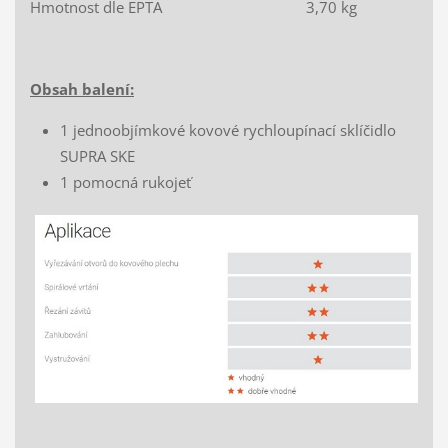
Hmotnost dle EPTA 3,70 kg
Obsah balení:
1 jednoobjímkové kovové rychloupínací sklíčidlo
SUPRA SKE
1 pomocná rukojeť