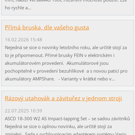
ho rychle a...
Přímá bruska, dle vašeho gusta
16.02.2026 15:48
Nejedná se sice o novinky letošního roku, ale určitě stojí za
to je připomenout. Přímé brusky FEIN v elektrickém i
akumulátorovém provedení. Akumulátorové jsou
pochopitelně v provedení bezuhlíkové a s novou paticí pro
akumulátory AMPShare. - Varianty v krátké nebo v...
Rázový utahovák a závitořez v jednom stroji
22.07.2025 10:39
ASCD 18-300 W2 AS Impact-tapping Set – se sadou závitníků
Nejedná se sice o úplnou novinku, ale určitě stojí za
zmínění. Sada s rychloupínacím adaptérem systému Vario