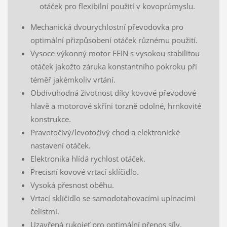
otáček pro flexibilní použití v kovoprůmyslu.
Mechanická dvourychlostní převodovka pro
optimální přizpůsobení otáček různému použití.
Vysoce výkonný motor FEIN s vysokou stabilitou
otáček jakožto záruka konstantního pokroku při
téměř jakémkoliv vrtání.
Obdivuhodná životnost díky kovové převodové
hlavě a motorové skříni torzně odolné, hrnkovité
konstrukce.
Pravotočivý/levotočivý chod a elektronické
nastavení otáček.
Elektronika hlídá rychlost otáček.
Precisní kovové vrtací sklíčidlo.
Vysoká přesnost oběhu.
Vrtací sklíčidlo se samodotahovacími upínacími
čelistmi.
Uzavřená rukojeť pro optimální přenos síly.