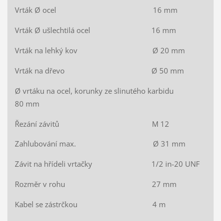
Vrták Ø ocel 16 mm
Vrták Ø ušlechtilá ocel 16 mm
Vrták na lehký kov Ø 20 mm
Vrták na dřevo Ø 50 mm
Ø vrtáku na ocel, korunky ze slinutého karbidu
80 mm
Řezání závitů M 12
Zahlubování max. Ø 31 mm
Závit na hřídeli vrtačky 1/2 in-20 UNF
Rozměr v rohu 27 mm
Kabel se zástrčkou 4 m