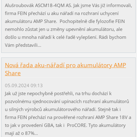
Alušroubovák ASCM18-4QM AS. Jak jsme Vás již informovali,
firma FEIN přechází u aku nářadí na rozhraní uchycení
akumulátoru AMP Share. Pochopitelně dle fylozofie FEIN
nemohlo zůstat jen u změny upevnění akumulátoru, ale
došlo u mnoha nářadí k celé řadě vylepšení. Rádi bychom
Vám představili...
Nová řada aku-nářadí pro akumulátory AMP
Share
05.09.2024 09:13
Jak už jste nepochybně postřehli, na trhu dochází k
pozvolnému sjednocování upínacích rozhraní akumulátorů
u silných výrobců akumulátorového nářadí. Stejně tak i
firma FEIN přechází na prověřené rozhraní AMP Share 18V a
to jak v provedení GBA, tak i ProCORE. Tyto akumulátory
mají až o 87%...