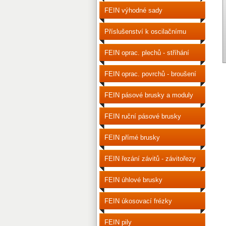
FEIN výhodné sady
příslušenství
Příslušenství k oscilačnímu
nářadí
FEIN oprac. plechů - stříhání
FEIN oprac. povrchů - broušení
a leštění
FEIN pásové brusky a moduly
FEIN ruční pásové brusky
FEIN přímé brusky
FEIN řezání závitů - závitořezy
FEIN úhlové brusky
FEIN úkosovací frézky
FEIN pily