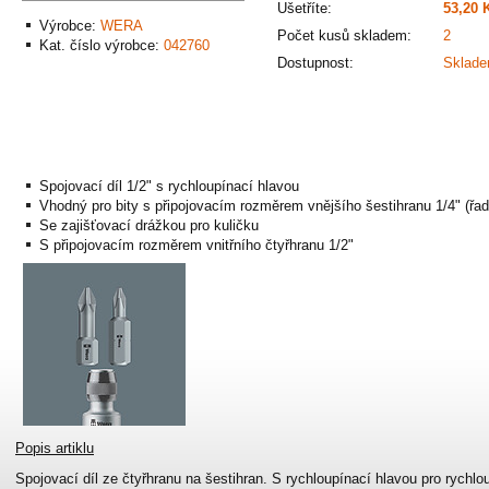
Ušetříte:
53,20 
Výrobce:
WERA
Počet kusů skladem:
2
Kat. číslo výrobce:
042760
Dostupnost:
Sklad
Spojovací díl 1/2" s rychloupínací hlavou
Vhodný pro bity s připojovacím rozměrem vnějšího šestihranu 1/4" (řad
Se zajišťovací drážkou pro kuličku
S připojovacím rozměrem vnitřního čtyřhranu 1/2"
Popis artiklu
Spojovací díl ze čtyřhranu na šestihran. S rychloupínací hlavou pro rychl