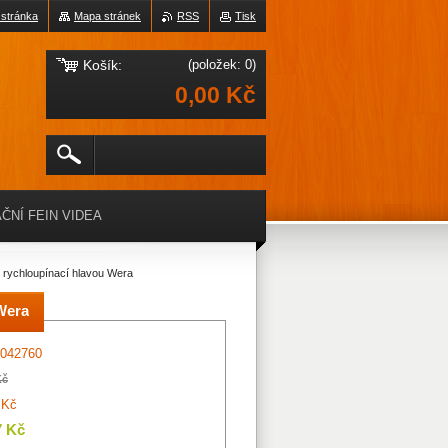
 stránka
Mapa stránek
RSS
Tisk
Košík:
(položek: 0)
0,00 Kč
ČNÍ FEIN VIDEA
rychloupínací hlavou Wera
Wera
042760
Kč
 Kč
7 Kč