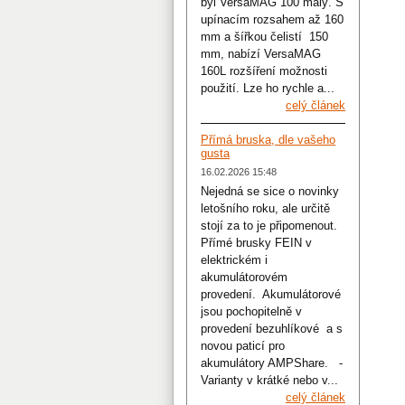
byl VersaMAG 100 malý. S
upínacím rozsahem až 160
mm a šířkou čelistí 150
mm, nabízí VersaMAG
160L rozšíření možnosti
použití. Lze ho rychle a...
celý článek
Přímá bruska, dle vašeho
gusta
16.02.2026 15:48
Nejedná se sice o novinky
letošního roku, ale určitě
stojí za to je připomenout.
Přímé brusky FEIN v
elektrickém i
akumulátorovém
provedení. Akumulátorové
jsou pochopitelně v
provedení bezuhlíkové a s
novou paticí pro
akumulátory AMPShare. -
Varianty v krátké nebo v...
celý článek