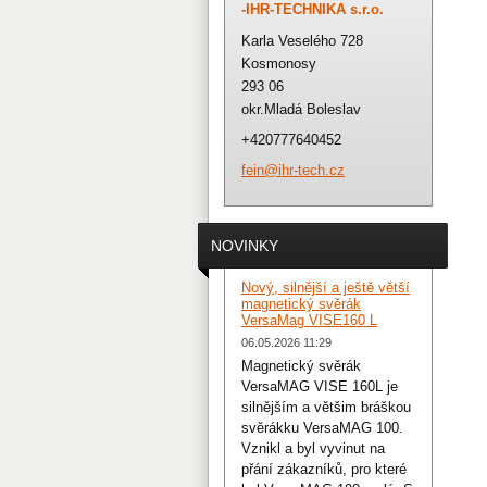
-IHR-TECHNIKA s.r.o.
Karla Veselého 728
Kosmonosy
293 06
okr.Mladá Boleslav
+420777640452
fein@ihr
-tech.cz
NOVINKY
Nový, silnější a ještě větší
magnetický svěrák
VersaMag VISE160 L
06.05.2026 11:29
Magnetický svěrák
VersaMAG VISE 160L je
silnějším a většim bráškou
svěrákku VersaMAG 100.
Vznikl a byl vyvinut na
přání zákazníků, pro které