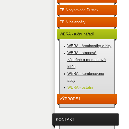
FEIN vysavače Dustex
FEIN balancéry
WERA - ruční nářadí
WERA - šroubováky a bity
WERA - stranové,
zástrčné a momentové
klíče
WERA - kombinované
sady
WERA - ostatní
VÝPRODEJ
KONTAKT