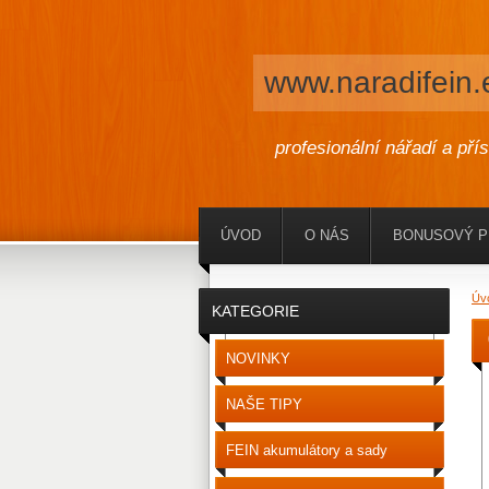
www.naradifein.
profesionální nářadí a pří
ÚVOD
O NÁS
BONUSOVÝ 
Úv
KATEGORIE
NOVINKY
NAŠE TIPY
FEIN akumulátory a sady