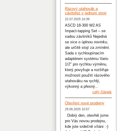
Rázový utahovák a
závitořez v jednom stroji
22.07.2025 10:39
ASCD 18-300 W2 AS
Impact-tapping Set – se
sadou závitníků Nejedná
se sice o úplnou novinku,
ale určitě stojí za zmínění.
Sada s rychloupínacím
adaptérem systému Vario
1/2" pro rychlou výměnu,
který povyšuje a rozšiřuje
možnosti použití rázového
utahováku na rychlý,
výkonný a přesný...
celý článek
Otevření nové prodejny
29.06.2025 10:57
Dobrý den, otevřeli jsme
pro Vás novou prodejnu,
kde jste srdečně vítáni :-)