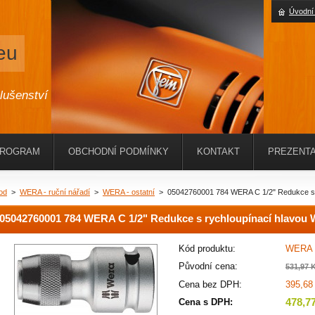
Úvodní
eu
slušenství
PROGRAM
OBCHODNÍ PODMÍNKY
KONTAKT
PREZENTA
od
>
WERA - ruční nářadí
>
WERA - ostatní
>
05042760001 784 WERA C 1/2" Redukce s 
05042760001 784 WERA C 1/2" Redukce s rychloupínací hlavou 
Kód produktu:
WERA 
Původní cena:
531,97 
Cena bez DPH:
395,68
478,7
Cena s DPH: