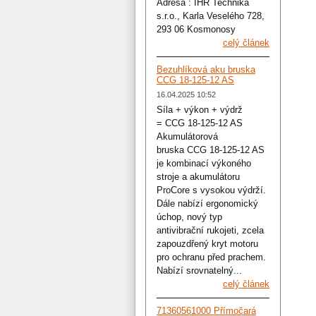
Adresa : IHR Technika
s.r.o., Karla Veselého 728,
293 06 Kosmonosy
celý článek
Bezuhlíková aku bruska
CCG 18-125-12 AS
16.04.2025 10:52
Síla + výkon + výdrž
= CCG 18-125-12 AS
Akumulátorová
bruska CCG 18-125-12 AS
je kombinací výkoného
stroje a akumulátoru
ProCore s vysokou výdrží.
Dále nabízí ergonomický
úchop, nový typ
antivibrační rukojeti, zcela
zapouzdřený kryt motoru
pro ochranu před prachem.
Nabízí srovnatelný...
celý článek
71360561000 Přímočará