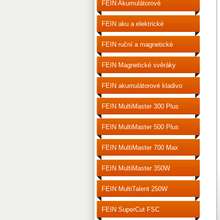
FEIN Akumulátorové
šroubováky
FEIN aku a elektrické
šroubováky
FEIN ruční a magnetické
vrtačky
FEIN Magnetické svěráky
FEIN akumulátorové kladivo
vrtací
FEIN MultiMaster 300 Plus
FEIN MultiMaster 500 Plus
FEIN MultiMaster 700 Max
FEIN MultiMaster 350W
FEIN MultiTalent 250W
FEIN SuperCut FSC