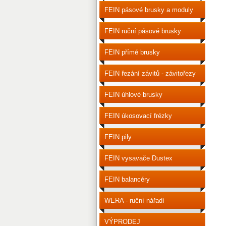
a leštění
FEIN pásové brusky a moduly
FEIN ruční pásové brusky
FEIN přímé brusky
FEIN řezání závitů - závitořezy
FEIN úhlové brusky
FEIN úkosovací frézky
FEIN pily
FEIN vysavače Dustex
FEIN balancéry
WERA - ruční nářadí
VÝPRODEJ