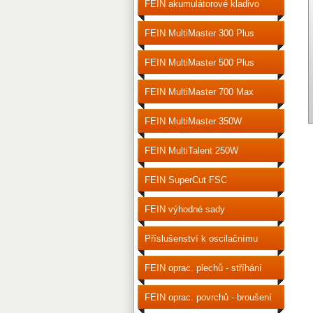
FEIN akumulátorové kladivo
vrtací
FEIN MultiMaster 300 Plus
FEIN MultiMaster 500 Plus
FEIN MultiMaster 700 Max
FEIN MultiMaster 350W
FEIN MultiTalent 250W
FEIN SuperCut FSC
FEIN výhodné sady
příslušenství
Příslušenství k oscilačnímu
nářadí
FEIN oprac. plechů - stříhání
FEIN oprac. povrchů - broušení