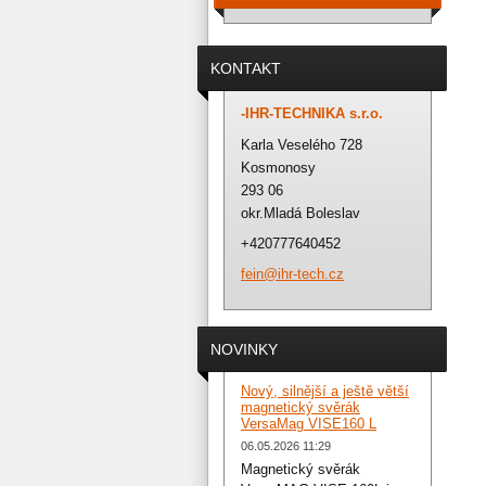
KONTAKT
-IHR-TECHNIKA s.r.o.
Karla Veselého 728
Kosmonosy
293 06
okr.Mladá Boleslav
+420777640452
fein@ihr
-tech.cz
NOVINKY
Nový, silnější a ještě větší
magnetický svěrák
VersaMag VISE160 L
06.05.2026 11:29
Magnetický svěrák