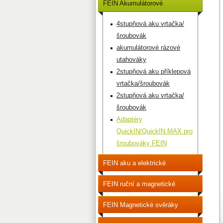
FEIN Akumulátorové
šroubováky
4stupňová aku vrtačka/
šroubovák
akumulátorové rázové
utahováky
2stupňová aku příklepová
vrtačka/šroubovák
2stupňová aku vrtačka/
šroubovák
Adaptéry
QuickIN/QuickIN MAX pro
šroubováky FEIN
FEIN aku a elektrické
šroubováky
FEIN ruční a magnetické
vrtačky
FEIN Magnetické svěráky