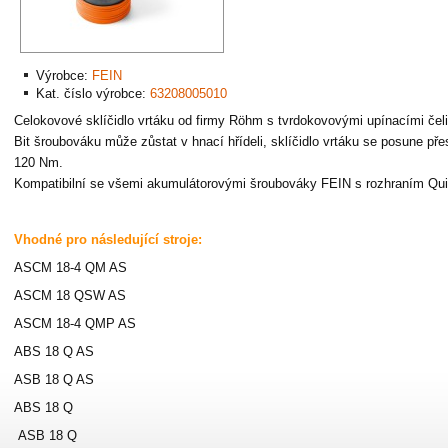
Výrobce:
FEIN
Kat. číslo výrobce:
63208005010
Celokovové sklíčidlo vrtáku od firmy Röhm s tvrdokovovými upínacími čel
Bit šroubováku může zůstat v hnací hřídeli, sklíčidlo vrtáku se posune př
120 Nm.
Kompatibilní se všemi akumulátorovými šroubováky FEIN s rozhraním Q
Vhodné pro následující stroje:
ASCM 18-4 QM AS
ASCM 18 QSW AS
ASCM 18-4 QMP AS
ABS 18 Q AS
ASB 18 Q AS
ABS 18 Q
ASB 18 Q