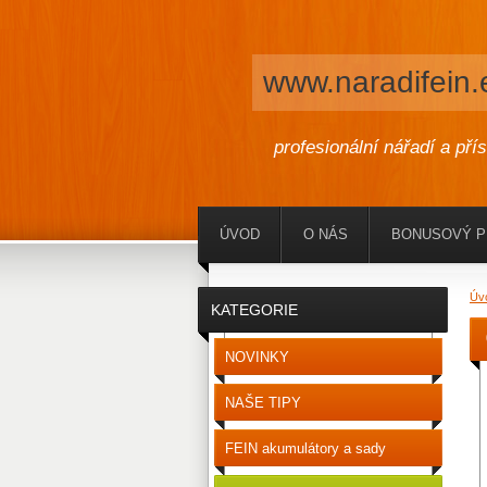
www.naradifein.
profesionální nářadí a pří
ÚVOD
O NÁS
BONUSOVÝ 
Úv
KATEGORIE
NOVINKY
NAŠE TIPY
FEIN akumulátory a sady