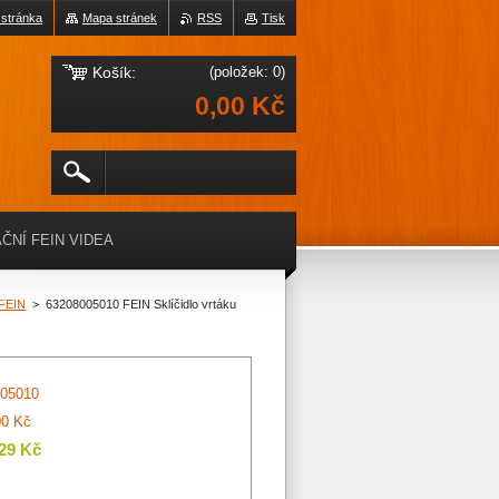
 stránka
Mapa stránek
RSS
Tisk
Košík:
(položek: 0)
0,00 Kč
ČNÍ FEIN VIDEA
 FEIN
>
63208005010 FEIN Sklíčidlo vrtáku
05010
00 Kč
,29 Kč