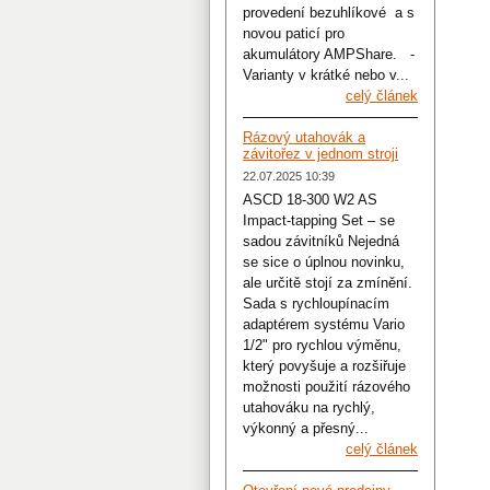
provedení bezuhlíkové a s
novou paticí pro
akumulátory AMPShare. -
Varianty v krátké nebo v...
celý článek
Rázový utahovák a
závitořez v jednom stroji
22.07.2025 10:39
ASCD 18-300 W2 AS
Impact-tapping Set – se
sadou závitníků Nejedná
se sice o úplnou novinku,
ale určitě stojí za zmínění.
Sada s rychloupínacím
adaptérem systému Vario
1/2" pro rychlou výměnu,
který povyšuje a rozšiřuje
možnosti použití rázového
utahováku na rychlý,
výkonný a přesný...
celý článek