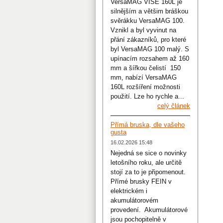
VersaMAG VISE 160L je
silnějším a většim bráškou
svěrákku VersaMAG 100.
Vznikl a byl vyvinut na
přání zákazníků, pro které
byl VersaMAG 100 malý. S
upínacím rozsahem až 160
mm a šířkou čelistí 150
mm, nabízí VersaMAG
160L rozšíření možnosti
použití. Lze ho rychle a...
celý článek
Přímá bruska, dle vašeho
gusta
16.02.2026 15:48
Nejedná se sice o novinky
letošního roku, ale určitě
stojí za to je připomenout.
Přímé brusky FEIN v
elektrickém i
akumulátorovém
provedení. Akumulátorové
jsou pochopitelně v