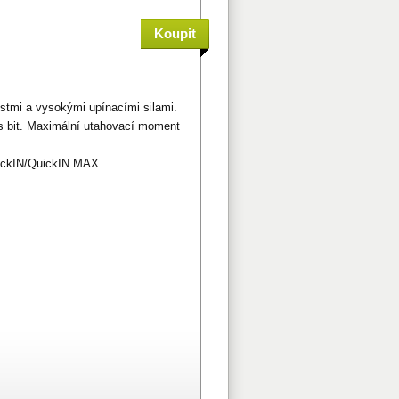
istmi a vysokými upínacími silami.
es bit. Maximální utahovací moment
uickIN/QuickIN MAX.