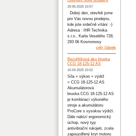
Otevření nové prodejny
29.06.2025 10:57
Dobrý den, otevřeli jsme
pro Vás novou prodejnu,
kde jste srdečně vítáni :-)
Adresa : IHR Technika
s.r.o., Karla Veselého 728,
293 06 Kosmonosy
celý článek
Bezuhlíková aku bruska
CCG 18-125-12 AS
16.04.2025 10:52
Síla + výkon + výdrž
= CCG 18-125-12 AS
Akumulátorová
bruska CCG 18-125-12 AS
je kombinací výkoného
stroje a akumulátoru
ProCore s vysokou výdrží.
Dále nabízí ergonomický
úchop, nový typ
antivibrační rukojeti, zcela
zapouzdřený kryt motoru