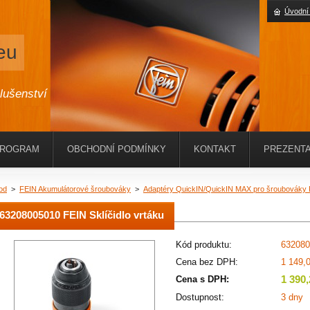
Úvodní
eu
slušenství
PROGRAM
OBCHODNÍ PODMÍNKY
KONTAKT
PREZENTA
od
>
FEIN Akumulátorové šroubováky
>
Adaptéry QuickIN/QuickIN MAX pro šroubováky
63208005010 FEIN Sklíčidlo vrtáku
Kód produktu:
632080
Cena bez DPH:
1 149,
1 390
Cena s DPH:
Dostupnost:
3 dny