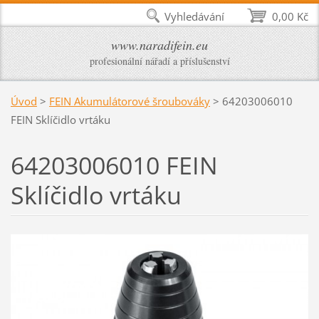
Vyhledávání
0,00 Kč
www.naradifein.eu
profesionální nářadí a příslušenství
Úvod
>
FEIN Akumulátorové šroubováky
>
64203006010
FEIN Sklíčidlo vrtáku
64203006010 FEIN
Sklíčidlo vrtáku