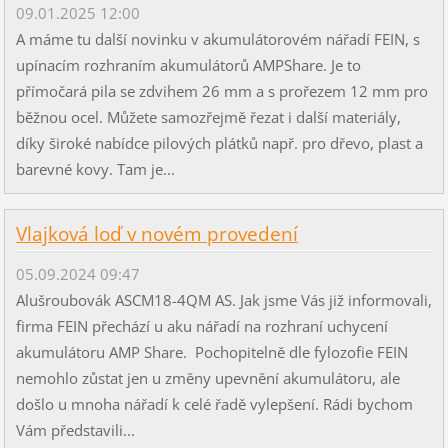
09.01.2025 12:00
A máme tu další novinku v akumulátorovém nářadí FEIN, s
upínacím rozhraním akumulátorů AMPShare. Je to
přímočará pila se zdvihem 26 mm a s prořezem 12 mm pro
běžnou ocel. Můžete samozřejmě řezat i další materiály,
díky široké nabídce pilových plátků např. pro dřevo, plast a
barevné kovy. Tam je...
Vlajková loď v novém provedení
05.09.2024 09:47
Alušroubovák ASCM18-4QM AS. Jak jsme Vás již informovali,
firma FEIN přechází u aku nářadí na rozhraní uchycení
akumulátoru AMP Share. Pochopitelně dle fylozofie FEIN
nemohlo zůstat jen u změny upevnění akumulátoru, ale
došlo u mnoha nářadí k celé řadě vylepšení. Rádi bychom
Vám představili...