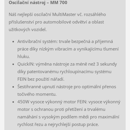
Oscilační nástroj – MM 700
Náš nejlepší oscilační MultiMaster vč. rozsáhlého
příslušenství pro automobilové odvětví a oblast
užitkových vozidel.
Antivibrační systém: trvale bezpečná a příjemná
práce díky nízkým vibracím a vynikajícímu tlumení
hluku.
QuickIN: výměna nástroje za méně než 3 sekundy
díky patentovanému rychloupínacímu systému
FEIN bez použití nářadí.
Šestihranné upnutí nástroje pro optimální přenos
točivého momentu.
450W vysoce výkonný motor FEIN: vysoce výkonný
motor s ochranou proti přetížení a trvalému
namáhání s vysokým podílem mědi pro maximální
rychlost řezu a nejrychlejší postup práce.