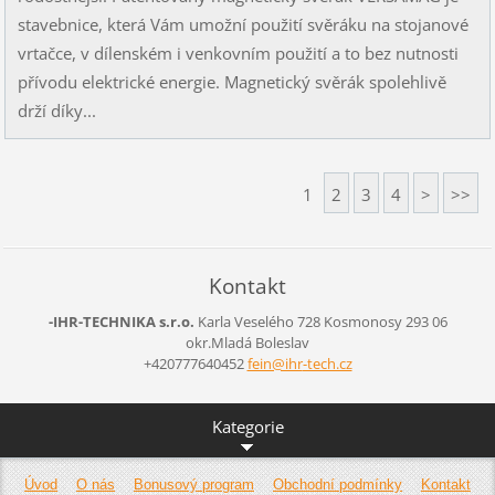
stavebnice, která Vám umožní použití svěráku na stojanové
vrtačce, v dílenském i venkovním použití a to bez nutnosti
přívodu elektrické energie. Magnetický svěrák spolehlivě
drží díky...
1
2
3
4
>
>>
Kontakt
-IHR-TECHNIKA s.r.o.
Karla Veselého 728
Kosmonosy
293 06
okr.Mladá Boleslav
+420777640452
fein@ihr
-tech.cz
Kategorie
Úvod
O nás
Bonusový program
Obchodní podmínky
Kontakt