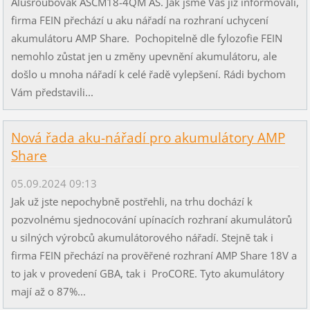
Alušroubovák ASCM18-4QM AS. Jak jsme Vás již informovali,
firma FEIN přechází u aku nářadí na rozhraní uchycení
akumulátoru AMP Share. Pochopitelně dle fylozofie FEIN
nemohlo zůstat jen u změny upevnění akumulátoru, ale
došlo u mnoha nářadí k celé řadě vylepšení. Rádi bychom
Vám představili...
Nová řada aku-nářadí pro akumulátory AMP
Share
05.09.2024 09:13
Jak už jste nepochybně postřehli, na trhu dochází k
pozvolnému sjednocování upínacích rozhraní akumulátorů
u silných výrobců akumulátorového nářadí. Stejně tak i
firma FEIN přechází na prověřené rozhraní AMP Share 18V a
to jak v provedení GBA, tak i ProCORE. Tyto akumulátory
mají až o 87%...