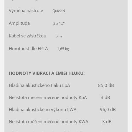
Výměna nástroje
QuickIN
Amplituda
2 x 1,7°
Kabel se zástrčkou
5 m
Hmotnost dle EPTA
1,65 kg
HODNOTY VIBRACÍ A EMISÍ HLUKU:
Hladina akustického tlaku LpA 85,0 dB
Nejistota měření měřené hodnoty KpA 3 dB
Hladina akustického výkonu LWA 96,0 dB
Nejistota měření měřené hodnoty KWA 3 dB