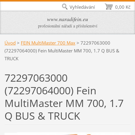
Vyhledávání
0,00 Kč
www.naradifein.eu
profesionální nářadí a příslušenství
Úvod
>
FEIN MultiMaster 700 Max
>
72297063000
(72297064000) Fein MultiMaster MM 700, 1.7 Q BUS &
TRUCK
72297063000
(72297064000) Fein
MultiMaster MM 700, 1.7
Q BUS & TRUCK