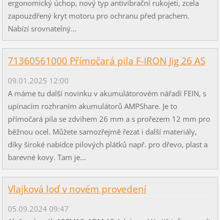
ergonomický úchop, nový typ antivibrační rukojeti, zcela
zapouzdřený kryt motoru pro ochranu před prachem.
Nabízí srovnatelný...
71360561000 Přímočará pila F-IRON Jig 26 AS
09.01.2025 12:00
A máme tu další novinku v akumulátorovém nářadí FEIN, s
upínacím rozhraním akumulátorů AMPShare. Je to
přímočará pila se zdvihem 26 mm a s prořezem 12 mm pro
běžnou ocel. Můžete samozřejmě řezat i další materiály,
díky široké nabídce pilových plátků např. pro dřevo, plast a
barevné kovy. Tam je...
Vlajková loď v novém provedení
05.09.2024 09:47