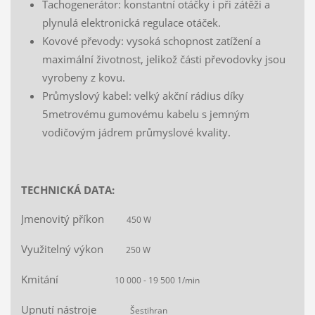
Tachogenerátor: konstantní otáčky i při zátěži a
plynulá elektronická regulace otáček.
Kovové převody: vysoká schopnost zatížení a
maximální životnost, jelikož části převodovky jsou
vyrobeny z kovu.
Průmyslový kabel: velký akční rádius díky
5metrovému gumovému kabelu s jemným
vodičovým jádrem průmyslové kvality.
TECHNICKÁ DATA:
Jmenovitý příkon
450 W
Využitelný výkon
250 W
Kmitání
10 000 - 19 500 1/min
Upnutí nástroje
Šestihran