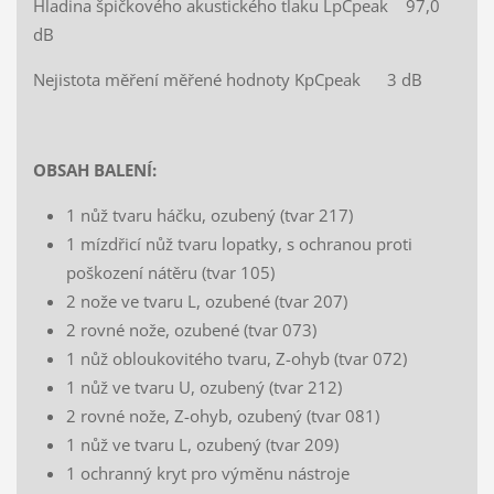
Hladina špičkového akustického tlaku LpCpeak 97,0
dB
Nejistota měření měřené hodnoty KpCpeak 3 dB
OBSAH BALENÍ:
1 nůž tvaru háčku, ozubený (tvar 217)
1 mízdřicí nůž tvaru lopatky, s ochranou proti
poškození nátěru (tvar 105)
2 nože ve tvaru L, ozubené (tvar 207)
2 rovné nože, ozubené (tvar 073)
1 nůž obloukovitého tvaru, Z-ohyb (tvar 072)
1 nůž ve tvaru U, ozubený (tvar 212)
2 rovné nože, Z-ohyb, ozubený (tvar 081)
1 nůž ve tvaru L, ozubený (tvar 209)
1 ochranný kryt pro výměnu nástroje