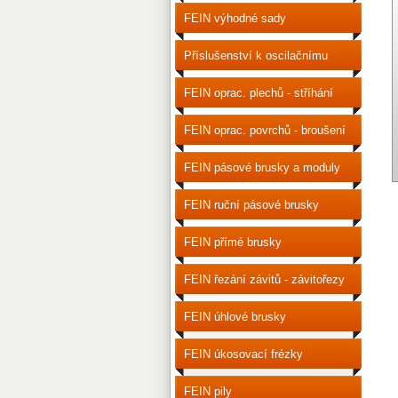
FEIN výhodné sady
příslušenství
Příslušenství k oscilačnímu
nářadí
FEIN oprac. plechů - stříhání
FEIN oprac. povrchů - broušení
a leštění
FEIN pásové brusky a moduly
FEIN ruční pásové brusky
FEIN přímé brusky
FEIN řezání závitů - závitořezy
FEIN úhlové brusky
FEIN úkosovací frézky
FEIN pily