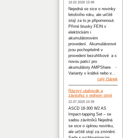
16.02.2026 15:48
Nejedná se sice o novinky
letošního roku, ale určitě
stojí za to je připomenout.
Přímé brusky FEIN v
elektrickém i
akumulátorovém
provedení. Akumulátorové
jsou pochopitelně v
provedení bezuhlíkové a s
novou paticí pro
akumulátory AMPShare. -
Varianty v krátké nebo v...
celý článek
Rázový utahovák a
závitořez v jednom stroji
22.07.2025 10:39
ASCD 18-300 W2 AS
Impact-tapping Set – se
sadou závitníků Nejedná
se sice o úplnou novinku,
ale určitě stojí za zmínění.
Sada s rychloupínacím