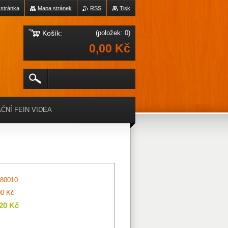
 stránka
Mapa stránek
RSS
Tisk
Košík:
(položek: 0)
0,00 Kč
ČNÍ FEIN VIDEA
80010
00 Kč
,20 Kč