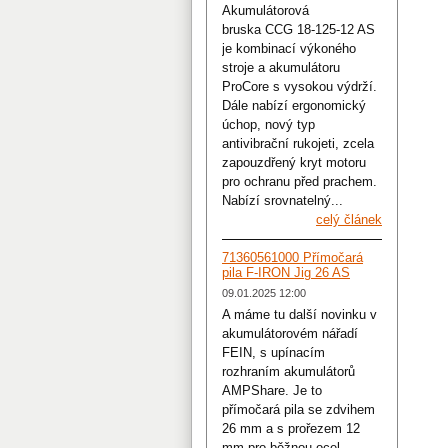
Akumulátorová
bruska CCG 18-125-12 AS
je kombinací výkoného
stroje a akumulátoru
ProCore s vysokou výdrží.
Dále nabízí ergonomický
úchop, nový typ
antivibrační rukojeti, zcela
zapouzdřený kryt motoru
pro ochranu před prachem.
Nabízí srovnatelný...
celý článek
71360561000 Přímočará
pila F-IRON Jig 26 AS
09.01.2025 12:00
A máme tu další novinku v
akumulátorovém nářadí
FEIN, s upínacím
rozhraním akumulátorů
AMPShare. Je to
přímočará pila se zdvihem
26 mm a s prořezem 12
mm pro běžnou ocel.