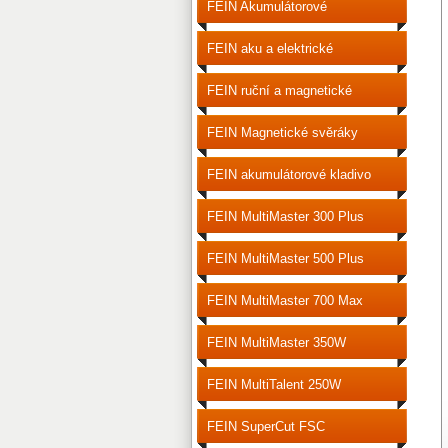
FEIN Akumulátorové
šroubováky
FEIN aku a elektrické
šroubováky
FEIN ruční a magnetické
vrtačky
FEIN Magnetické svěráky
FEIN akumulátorové kladivo
vrtací
FEIN MultiMaster 300 Plus
FEIN MultiMaster 500 Plus
FEIN MultiMaster 700 Max
FEIN MultiMaster 350W
FEIN MultiTalent 250W
FEIN SuperCut FSC