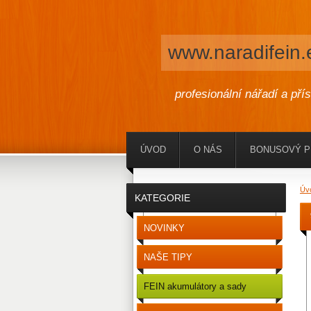
www.naradifein.
profesionální nářadí a pří
ÚVOD
O NÁS
BONUSOVÝ 
Úv
KATEGORIE
NOVINKY
NAŠE TIPY
FEIN akumulátory a sady