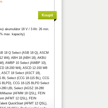
em
ový akumulátor 18 V / 3 Ah: 26 min.
 % max. kapacity).
B 18 Q Select (ASB 18 Q), ASCM
12 W4), ABH 18 (ABH 18), AKBU
), AWBP 10 Select (AWBP 10),
SCD 18-200 W4), ASCD 12-150 W8
 ASCT 18 Select (ASCT 18),
5 BL Select (CCG 18-115 BL), CCG
15 BLPD), CCG 18-125 BLPD Select
-280 LBL Select (AGSZ 18-280
ltiMaster (AFMM 18 QSL), FEIN
lent (AFMT 12 QSL), FEIN
Talent QuickStart (AFMT 12 QSL),