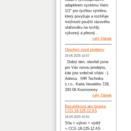
adaptérem systému Vario
1/2" pro rychlou výměnu,
který povyšuje a rozšiřuje
možnosti použití rázového
utahováku na rychlý,
výkonný a přesný...
celý článek
Otevření nové prodejny
29.06.2025 10:57
Dobrý den, otevřeli jsme
pro Vás novou prodejnu,
kde jste srdečně vítáni :-)
Adresa : IHR Technika
s.r.o., Karla Veselého 728,
293 06 Kosmonosy
celý článek
Bezuhlíková aku bruska
CCG 18-125-12 AS
16.04.2025 10:52
Síla + výkon + výdrž
= CCG 18-125-12 AS