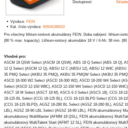
Dostupnost:
Sklad
Výrobce:
FEIN
Kat. číslo výrobce:
92604180010
Pro všechny lithium-iontové akumulátory FEIN. Doba nabíjení: lithium-iont
(80 % max. kapacity). Lithium-iontový akumulátor 18 V / 6 Ah: 38 min. (80
Vhodné pro:
ASCM 18 QSW Select (ASCM 18 QSW), ABS 18 Q Select (ABS 18 Q), AS
12 Q Select (ASCM 12 Q), ABSU 12 C (ABSU 12), ABSU 12 W4C (ABSU 
35 PMQ Select (AKBU 35 PMQ), AKBU 35 PMQW Select (AKBU 35 PMQW
ASCD 18-300 W2 Select (ASCD 18-300 W2), ASCD 18-200 W4 Select (A
Select (ASCD 12-150 W8C), ASCD 12-150 W4 Select (ASCD 12-150 W4C),
ASCT 18 M Select (ASCT 18 M), ASCS 6.3 Select (ASCS 18), CCG 18-11
18-125 BL Select (CCG 18-125 BL), CCG 18-115 BLPD Select (CCG 18-1
(CCG 18-125 BLPD), AGSZ 18-280 BL Select (AGSZ 18-280 BL), AGSZ 18
LBL), AGSZ 18-90 LBL Select (AGSZ 18-90 LBL), FEIN akumulátorový Mu
akumulátorový MultiMaster (AFMM 18 QSL), FEIN akumulátorový MultiTa
akumulátorový MultiTalent Start (AFMT 12 SL), FEIN akumulátorový Multi