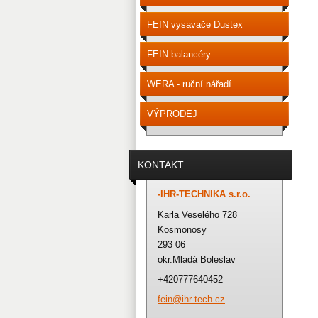
FEIN vysavače Dustex
FEIN balancéry
WERA - ruční nářadí
VÝPRODEJ
KONTAKT
-IHR-TECHNIKA s.r.o.
Karla Veselého 728
Kosmonosy
293 06
okr.Mladá Boleslav
+420777640452
fein@ihr
-tech.cz