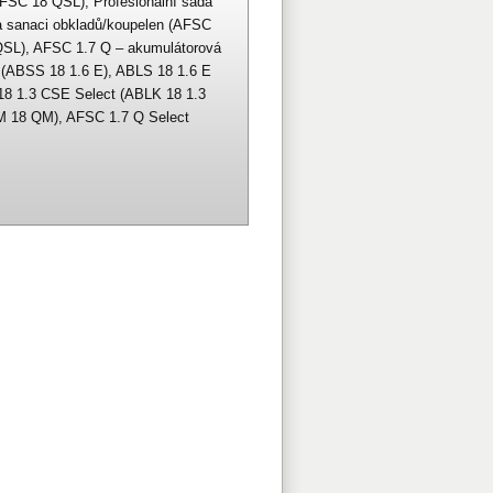
AFSC 18 QSL), Profesionální sada
a sanaci obkladů/koupelen (AFSC
 QSL), AFSC 1.7 Q – akumulátorová
 (ABSS 18 1.6 E), ABLS 18 1.6 E
18 1.3 CSE Select (ABLK 18 1.3
M 18 QM), AFSC 1.7 Q Select