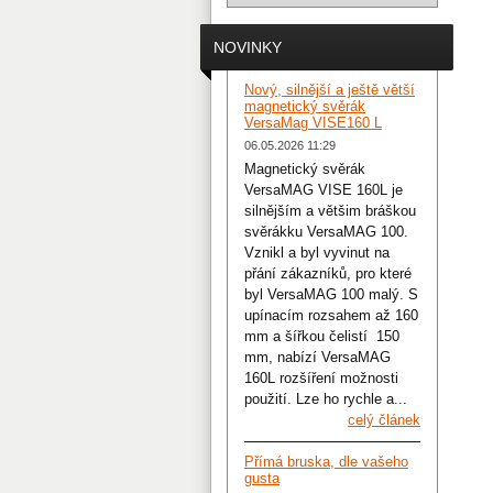
NOVINKY
Nový, silnější a ještě větší
magnetický svěrák
VersaMag VISE160 L
06.05.2026 11:29
Magnetický svěrák
VersaMAG VISE 160L je
silnějším a většim bráškou
svěrákku VersaMAG 100.
Vznikl a byl vyvinut na
přání zákazníků, pro které
byl VersaMAG 100 malý. S
upínacím rozsahem až 160
mm a šířkou čelistí 150
mm, nabízí VersaMAG
160L rozšíření možnosti
použití. Lze ho rychle a...
celý článek
Přímá bruska, dle vašeho
gusta