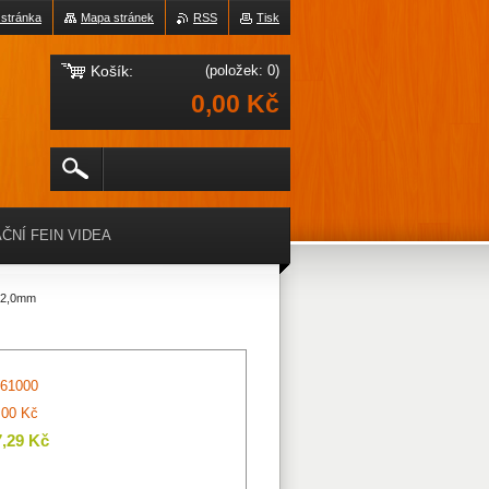
 stránka
Mapa stránek
RSS
Tisk
Košík:
(položek: 0)
0,00 Kč
ČNÍ FEIN VIDEA
 2,0mm
61000
,00 Kč
7,29 Kč