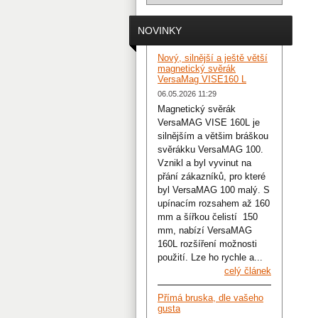
NOVINKY
Nový, silnější a ještě větší
magnetický svěrák
VersaMag VISE160 L
06.05.2026 11:29
Magnetický svěrák
VersaMAG VISE 160L je
silnějším a většim bráškou
svěrákku VersaMAG 100.
Vznikl a byl vyvinut na
přání zákazníků, pro které
byl VersaMAG 100 malý. S
upínacím rozsahem až 160
mm a šířkou čelistí 150
mm, nabízí VersaMAG
160L rozšíření možnosti
použití. Lze ho rychle a...
celý článek
Přímá bruska, dle vašeho
gusta