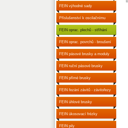
FEIN výhodné sady
příslušenství
Příslušenství k oscilačnímu
nářadí
FEIN oprac. plechů - stříhání
FEIN oprac. povrchů - broušení
a leštění
FEIN pásové brusky a moduly
FEIN ruční pásové brusky
FEIN přímé brusky
FEIN řezání závitů - závitořezy
FEIN úhlové brusky
FEIN úkosovací frézky
FEIN pily