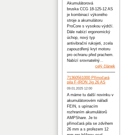
Akumulátorová
bruska CCG 18-125-12 AS
je kombinací výkoného
stroje a akumulátoru
ProCore s vysokou výdrží.
Dále nabízí ergonomický
úchop, nový typ
antivibrační rukojeti, zcela
zapouzdřený kryt motoru
pro ochranu před prachem.
Nabízí srovnatelný...
celý článek
71360561000 Přímočará
pila F-IRON Jig 26 AS
09.01.2025 12:00
A máme tu další novinku v
akumulátorovém nářadí
FEIN, s upínacím
rozhraním akumulátorů
AMPShare. Je to
přímočará pila se zdvihem
26 mm a s prořezem 12
mm pro běžnou ocel.