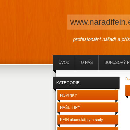
www.naradifein.
profesionální nářadí a pří
ÚVOD
O NÁS
BONUSOVÝ 
Úv
KATEGORIE
NOVINKY
NAŠE TIPY
FEIN akumulátory a sady