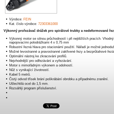
Výrobce:
FEIN
Kat. číslo výrobce:
72303361000
Výkonný prořezávač drážek pro spirálové trubky a nedeformované řez
Výkonný motor se silnou průchodností i při nejtěžších pracích. Vhodný 
napojovacími polodrážkami 4 x 0,75 mm
Robustní řezná hlava pro stacionární použití. Nářadí je možné jednodu
Možné levostranné a pravostranné zakřivené řezy a bezprůtahové řezá
Optimální nástroj ke zkracování profilů.
Nejvhodnější pro odřezávání a vyřezávání.
Motor s mimořádným výkonem a odolností.
Nůž s vynikající životností.
Kabel 5 metrů.
Čistý odvod třísek brání poškrábání obrobku a případnému zranění.
Ušlechtilá ocel do 1,5 mm.
Rozsáhlý program příslušenství.