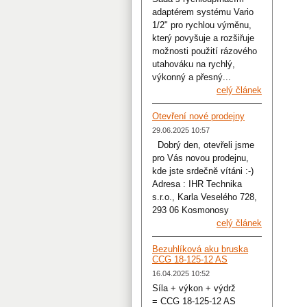
adaptérem systému Vario
1/2" pro rychlou výměnu,
který povyšuje a rozšiřuje
možnosti použití rázového
utahováku na rychlý,
výkonný a přesný...
celý článek
Otevření nové prodejny
29.06.2025 10:57
Dobrý den, otevřeli jsme
pro Vás novou prodejnu,
kde jste srdečně vítáni :-)
Adresa : IHR Technika
s.r.o., Karla Veselého 728,
293 06 Kosmonosy
celý článek
Bezuhlíková aku bruska
CCG 18-125-12 AS
16.04.2025 10:52
Síla + výkon + výdrž
= CCG 18-125-12 AS