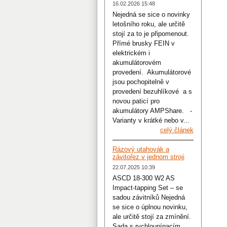
16.02.2026 15:48
Nejedná se sice o novinky
letošního roku, ale určitě
stojí za to je připomenout.
Přímé brusky FEIN v
elektrickém i
akumulátorovém
provedení. Akumulátorové
jsou pochopitelně v
provedení bezuhlíkové a s
novou paticí pro
akumulátory AMPShare. -
Varianty v krátké nebo v...
celý článek
Rázový utahovák a
závitořez v jednom stroji
22.07.2025 10:39
ASCD 18-300 W2 AS
Impact-tapping Set – se
sadou závitníků Nejedná
se sice o úplnou novinku,
ale určitě stojí za zmínění.
Sada s rychloupínacím