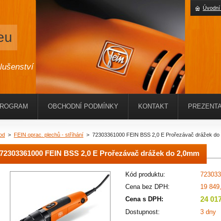
Úvodní
eu
slušenství
PROGRAM
OBCHODNÍ PODMÍNKY
KONTAKT
PREZENTA
od
>
FEIN oprac. plechů - stříhání
>
72303361000 FEIN BSS 2,0 E Prořezávač drážek do
72303361000 FEIN BSS 2,0 E Prořezávač drážek do 2,0mm
Kód produktu:
723033
Cena bez DPH:
19 849
24 01
Cena s DPH:
Dostupnost:
3 dny