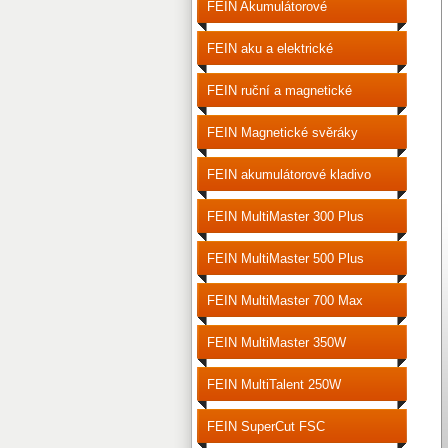
FEIN Akumulátorové
šroubováky
FEIN aku a elektrické
šroubováky
FEIN ruční a magnetické
vrtačky
FEIN Magnetické svěráky
FEIN akumulátorové kladivo
vrtací
FEIN MultiMaster 300 Plus
FEIN MultiMaster 500 Plus
FEIN MultiMaster 700 Max
FEIN MultiMaster 350W
FEIN MultiTalent 250W
FEIN SuperCut FSC