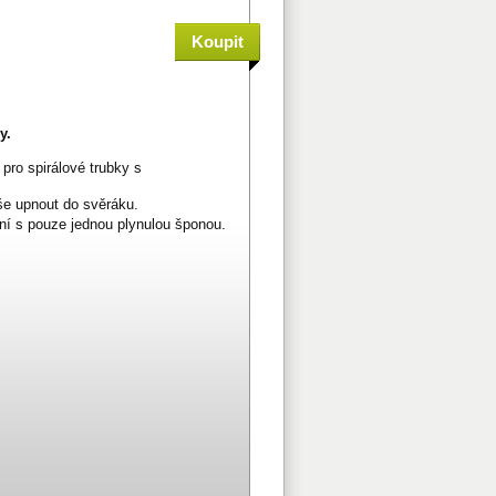
y.
pro spirálové trubky s
še upnout do svěráku.
ní s pouze jednou plynulou šponou.