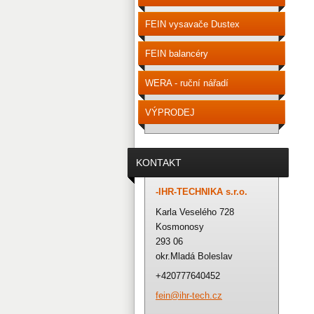
FEIN vysavače Dustex
FEIN balancéry
WERA - ruční nářadí
VÝPRODEJ
KONTAKT
-IHR-TECHNIKA s.r.o.
Karla Veselého 728
Kosmonosy
293 06
okr.Mladá Boleslav
+420777640452
fein@ihr
-tech.cz