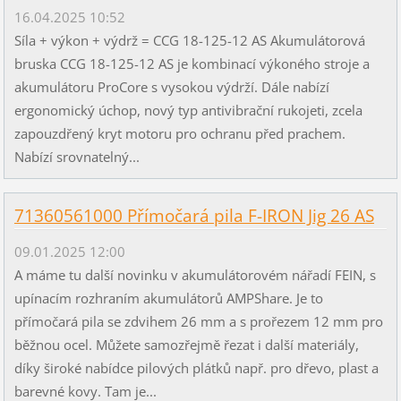
16.04.2025 10:52
Síla + výkon + výdrž = CCG 18-125-12 AS Akumulátorová
bruska CCG 18-125-12 AS je kombinací výkoného stroje a
akumulátoru ProCore s vysokou výdrží. Dále nabízí
ergonomický úchop, nový typ antivibrační rukojeti, zcela
zapouzdřený kryt motoru pro ochranu před prachem.
Nabízí srovnatelný...
71360561000 Přímočará pila F-IRON Jig 26 AS
09.01.2025 12:00
A máme tu další novinku v akumulátorovém nářadí FEIN, s
upínacím rozhraním akumulátorů AMPShare. Je to
přímočará pila se zdvihem 26 mm a s prořezem 12 mm pro
běžnou ocel. Můžete samozřejmě řezat i další materiály,
díky široké nabídce pilových plátků např. pro dřevo, plast a
barevné kovy. Tam je...