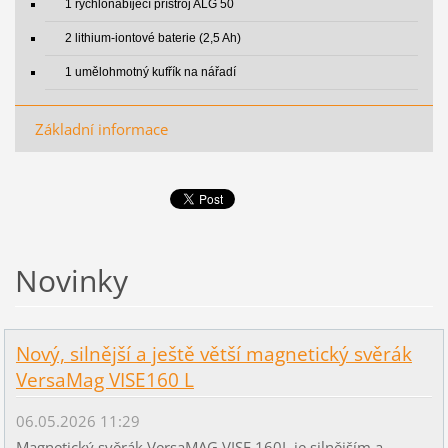
1 rychlonabíjecí přístroj ALG 50
2 lithium-iontové baterie (2,5 Ah)
1 umělohmotný kufřík na nářadí
Základní informace
Novinky
Nový, silnější a ještě větší magnetický svěrák
VersaMag VISE160 L
06.05.2026 11:29
Magnetický svěrák VersaMAG VISE 160L je silnějším a