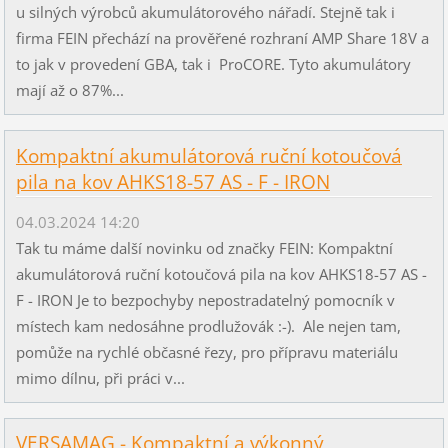
u silných výrobců akumulátorového nářadí. Stejně tak i
firma FEIN přechází na prověřené rozhraní AMP Share 18V a
to jak v provedení GBA, tak i ProCORE. Tyto akumulátory
mají až o 87%...
Kompaktní akumulátorová ruční kotoučová
pila na kov AHKS18-57 AS - F - IRON
04.03.2024 14:20
Tak tu máme další novinku od značky FEIN: Kompaktní
akumulátorová ruční kotoučová pila na kov AHKS18-57 AS -
F - IRON Je to bezpochyby nepostradatelný pomocník v
místech kam nedosáhne prodlužovák :-). Ale nejen tam,
pomůže na rychlé občasné řezy, pro přípravu materiálu
mimo dílnu, při práci v...
VERSAMAG - Kompaktní a výkonný