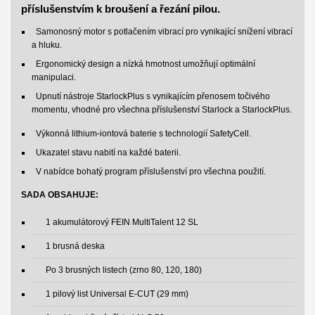
příslušenstvím k broušení a řezání pilou.
Samonosný motor s potlačením vibrací pro vynikající snížení vibrací
a hluku.
Ergonomický design a nízká hmotnost umožňují optimální
manipulaci.
Upnutí nástroje StarlockPlus s vynikajícím přenosem točivého
momentu, vhodné pro všechna příslušenství Starlock a StarlockPlus.
Výkonná lithium-iontová baterie s technologií SafetyCell.
Ukazatel stavu nabití na každé baterii.
V nabídce bohatý program příslušenství pro všechna použití.
SADA OBSAHUJE:
1 akumulátorový FEIN MultiTalent 12 SL
1 brusná deska
Po 3 brusných listech (zrno 80, 120, 180)
1 pilový list Universal E-CUT (29 mm)