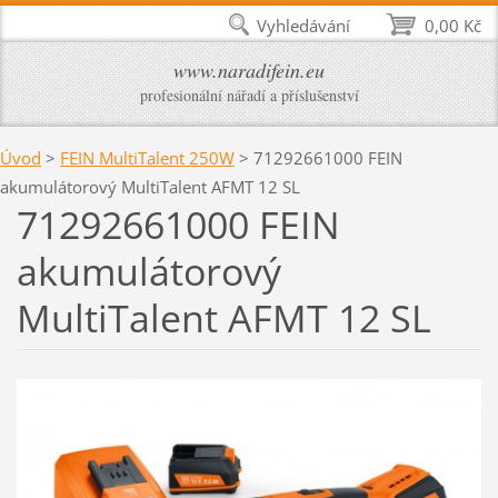
Vyhledávání
0,00 Kč
www.naradifein.eu
profesionální nářadí a příslušenství
Úvod
>
FEIN MultiTalent 250W
>
71292661000 FEIN
akumulátorový MultiTalent AFMT 12 SL
71292661000 FEIN
akumulátorový
MultiTalent AFMT 12 SL