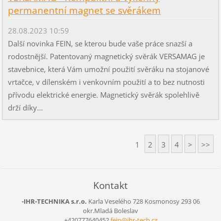
permanentní magnet se svěrákem
28.08.2023 10:59
Další novinka FEIN, se kterou bude vaše práce snazší a
rodostnější. Patentovaný magnetický svěrák VERSAMAG je
stavebnice, která Vám umožní použití svěráku na stojanové
vrtačce, v dílenském i venkovním použití a to bez nutnosti
přívodu elektrické energie. Magnetický svěrák spolehlivě
drží díky...
1
2
3
4
>
>>
Kontakt
-IHR-TECHNIKA s.r.o.
Karla Veselého 728
Kosmonosy
293 06
okr.Mladá Boleslav
+420777640452
fein@ihr
-tech.cz