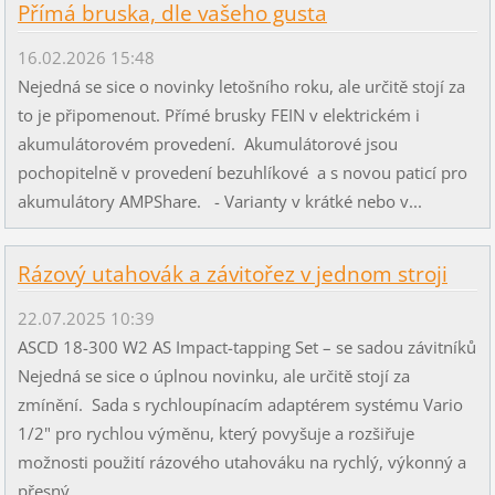
Přímá bruska, dle vašeho gusta
16.02.2026 15:48
Nejedná se sice o novinky letošního roku, ale určitě stojí za
to je připomenout. Přímé brusky FEIN v elektrickém i
akumulátorovém provedení. Akumulátorové jsou
pochopitelně v provedení bezuhlíkové a s novou paticí pro
akumulátory AMPShare. - Varianty v krátké nebo v...
Rázový utahovák a závitořez v jednom stroji
22.07.2025 10:39
ASCD 18-300 W2 AS Impact-tapping Set – se sadou závitníků
Nejedná se sice o úplnou novinku, ale určitě stojí za
zmínění. Sada s rychloupínacím adaptérem systému Vario
1/2" pro rychlou výměnu, který povyšuje a rozšiřuje
možnosti použití rázového utahováku na rychlý, výkonný a
přesný...