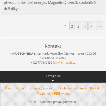
přívodu elektrické energie. Magnetický svěrák spolehlivě
drží díky...
1
2
3
4
>
>>
Kontakt
-IHR-TECHNIKA s.r.o.
Karla Veselého 728
Kosmonosy
293 06
okr.Mladá Boleslav
+420777640452
fein@ihr
-tech.cz
Kategorie
Úvod
O nás
Bonusový program
Obchodní podmínky
Kontakt
Prezentační FEIN videa
© 2012 Všechna práva vyhrazena.