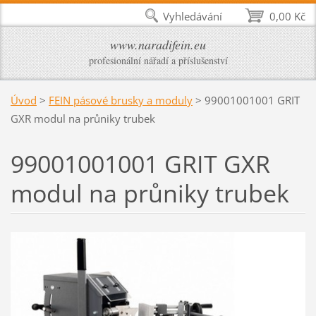
Vyhledávání
0,00 Kč
www.naradifein.eu
profesionální nářadí a příslušenství
Úvod
>
FEIN pásové brusky a moduly
>
99001001001 GRIT
GXR modul na průniky trubek
99001001001 GRIT GXR
modul na průniky trubek