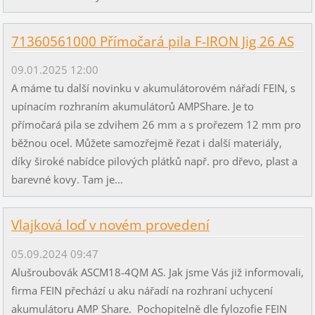
71360561000 Přímočará pila F-IRON Jig 26 AS
09.01.2025 12:00
A máme tu další novinku v akumulátorovém nářadí FEIN, s
upínacím rozhraním akumulátorů AMPShare. Je to
přímočará pila se zdvihem 26 mm a s prořezem 12 mm pro
běžnou ocel. Můžete samozřejmě řezat i další materiály,
díky široké nabídce pilových plátků např. pro dřevo, plast a
barevné kovy. Tam je...
Vlajková loď v novém provedení
05.09.2024 09:47
Alušroubovák ASCM18-4QM AS. Jak jsme Vás již informovali,
firma FEIN přechází u aku nářadí na rozhraní uchycení
akumulátoru AMP Share. Pochopitelně dle fylozofie FEIN