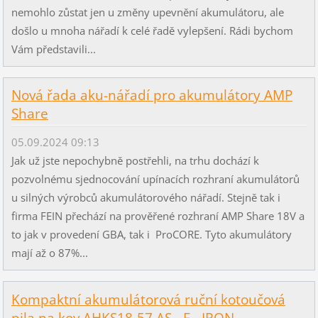
nemohlo zůstat jen u změny upevnění akumulátoru, ale
došlo u mnoha nářadí k celé řadě vylepšení. Rádi bychom
Vám představili...
Nová řada aku-nářadí pro akumulátory AMP
Share
05.09.2024 09:13
Jak už jste nepochybně postřehli, na trhu dochází k
pozvolnému sjednocování upínacích rozhraní akumulátorů
u silných výrobců akumulátorového nářadí. Stejně tak i
firma FEIN přechází na prověřené rozhraní AMP Share 18V a
to jak v provedení GBA, tak i ProCORE. Tyto akumulátory
mají až o 87%...
Kompaktní akumulátorová ruční kotoučová
pila na kov AHKS18-57 AS - F - IRON