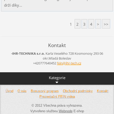
drží díky...
1
2
3
4
>
>>
Kontakt
-IHR-TECHNIKA s.r.o.
Karla Veselého 728
Kosmonosy
293 06
okr.Mladá Boleslav
+420777640452
fein@ihr
-tech.cz
Kategorie
Úvod
O nás
Bonusový program
Obchodní podmínky
Kontakt
Prezentační FEIN videa
© 2012 Všechna práva vyhrazena.
Vytvořeno službou
Webnode
E-shop