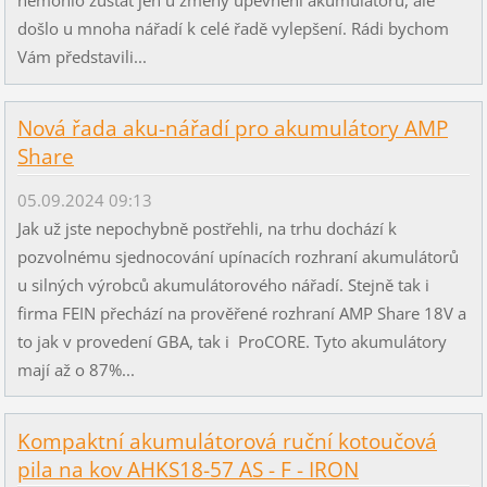
nemohlo zůstat jen u změny upevnění akumulátoru, ale
došlo u mnoha nářadí k celé řadě vylepšení. Rádi bychom
Vám představili...
Nová řada aku-nářadí pro akumulátory AMP
Share
05.09.2024 09:13
Jak už jste nepochybně postřehli, na trhu dochází k
pozvolnému sjednocování upínacích rozhraní akumulátorů
u silných výrobců akumulátorového nářadí. Stejně tak i
firma FEIN přechází na prověřené rozhraní AMP Share 18V a
to jak v provedení GBA, tak i ProCORE. Tyto akumulátory
mají až o 87%...
Kompaktní akumulátorová ruční kotoučová
pila na kov AHKS18-57 AS - F - IRON