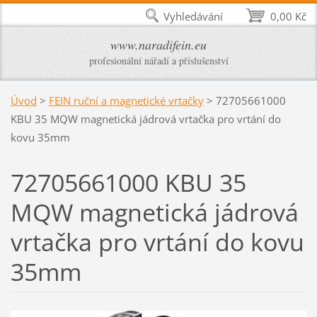
Vyhledávání
0,00 Kč
www.naradifein.eu
profesionální nářadí a příslušenství
Úvod
>
FEIN ruční a magnetické vrtačky
>
72705661000
KBU 35 MQW magnetická jádrová vrtačka pro vrtání do
kovu 35mm
72705661000 KBU 35
MQW magnetická jádrová
vrtačka pro vrtání do kovu
35mm