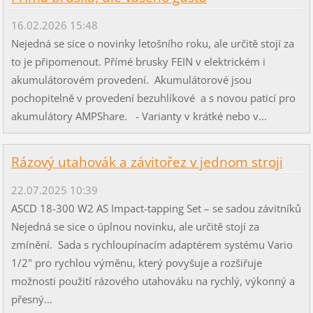
16.02.2026 15:48
Nejedná se sice o novinky letošního roku, ale určitě stojí za
to je připomenout. Přímé brusky FEIN v elektrickém i
akumulátorovém provedení. Akumulátorové jsou
pochopitelně v provedení bezuhlíkové a s novou paticí pro
akumulátory AMPShare. - Varianty v krátké nebo v...
Rázový utahovák a závitořez v jednom stroji
22.07.2025 10:39
ASCD 18-300 W2 AS Impact-tapping Set – se sadou závitníků
Nejedná se sice o úplnou novinku, ale určitě stojí za
zmínění. Sada s rychloupínacím adaptérem systému Vario
1/2" pro rychlou výměnu, který povyšuje a rozšiřuje
možnosti použití rázového utahováku na rychlý, výkonný a
přesný...