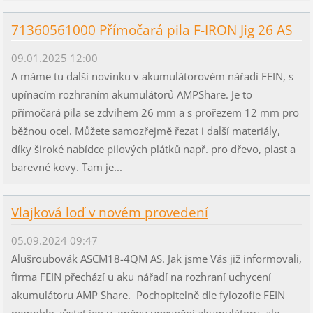
71360561000 Přímočará pila F-IRON Jig 26 AS
09.01.2025 12:00
A máme tu další novinku v akumulátorovém nářadí FEIN, s
upínacím rozhraním akumulátorů AMPShare. Je to
přímočará pila se zdvihem 26 mm a s prořezem 12 mm pro
běžnou ocel. Můžete samozřejmě řezat i další materiály,
díky široké nabídce pilových plátků např. pro dřevo, plast a
barevné kovy. Tam je...
Vlajková loď v novém provedení
05.09.2024 09:47
Alušroubovák ASCM18-4QM AS. Jak jsme Vás již informovali,
firma FEIN přechází u aku nářadí na rozhraní uchycení
akumulátoru AMP Share. Pochopitelně dle fylozofie FEIN