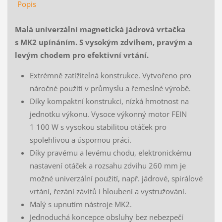
Popis
Malá univerzální magnetická jádrová vrtačka
s MK2 upínáním. S vysokým zdvihem, pravým a
levým chodem pro efektivní vrtání.
Extrémně zatížitelná konstrukce. Vytvořeno pro
náročné použití v průmyslu a řemeslné výrobě.
Díky kompaktní konstrukci, nízká hmotnost na
jednotku výkonu. Vysoce výkonný motor FEIN
1 100 W s vysokou stabilitou otáček pro
spolehlivou a úspornou práci.
Díky pravému a levému chodu, elektronickému
nastavení otáček a rozsahu zdvihu 260 mm je
možné univerzální použití, např. jádrové, spirálové
vrtání, řezání závitů i hloubení a vystružování.
Malý s upnutím nástroje MK2.
Jednoduchá koncepce obsluhy bez nebezpečí