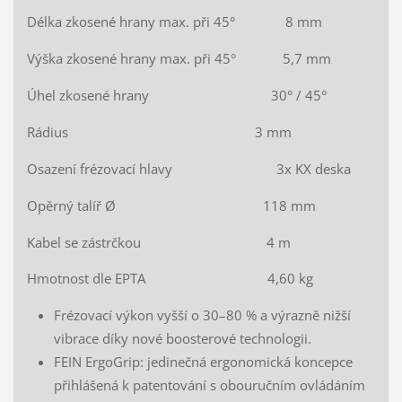
Délka zkosené hrany max. při 45° 8 mm
Výška zkosené hrany max. při 45° 5,7 mm
Úhel zkosené hrany 30° / 45°
Rádius 3 mm
Osazení frézovací hlavy 3x KX deska
Opěrný talíř Ø 118 mm
Kabel se zástrčkou 4 m
Hmotnost dle EPTA 4,60 kg
Frézovací výkon vyšší o 30–80 % a výrazně nižší
vibrace díky nové boosterové technologii.
FEIN ErgoGrip: jedinečná ergonomická koncepce
přihlášená k patentování s obouručním ovládáním