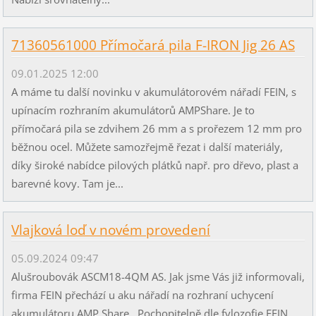
71360561000 Přímočará pila F-IRON Jig 26 AS
09.01.2025 12:00
A máme tu další novinku v akumulátorovém nářadí FEIN, s
upínacím rozhraním akumulátorů AMPShare. Je to
přímočará pila se zdvihem 26 mm a s prořezem 12 mm pro
běžnou ocel. Můžete samozřejmě řezat i další materiály,
díky široké nabídce pilových plátků např. pro dřevo, plast a
barevné kovy. Tam je...
Vlajková loď v novém provedení
05.09.2024 09:47
Alušroubovák ASCM18-4QM AS. Jak jsme Vás již informovali,
firma FEIN přechází u aku nářadí na rozhraní uchycení
akumulátoru AMP Share. Pochopitelně dle fylozofie FEIN