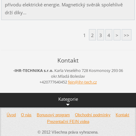
přívodu elektrické energie. Magnetický svěrák spolehlivě
drží díky...
1
2
3
4
>
>>
Kontakt
-IHR-TECHNIKA s.r.o.
Karla Veselého 728
Kosmonosy
293 06
okr.Mladá Boleslav
+420777640452
fein@ihr
-tech.cz
Kategorie
Úvod
O nás
Bonusový program
Obchodní podmínky
Kontakt
Prezentační FEIN videa
© 2012 Všechna práva vyhrazena.