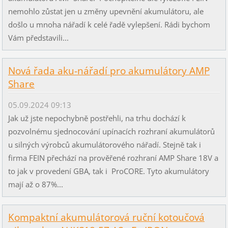
nemohlo zůstat jen u změny upevnění akumulátoru, ale
došlo u mnoha nářadí k celé řadě vylepšení. Rádi bychom
Vám představili...
Nová řada aku-nářadí pro akumulátory AMP
Share
05.09.2024 09:13
Jak už jste nepochybně postřehli, na trhu dochází k
pozvolnému sjednocování upínacích rozhraní akumulátorů
u silných výrobců akumulátorového nářadí. Stejně tak i
firma FEIN přechází na prověřené rozhraní AMP Share 18V a
to jak v provedení GBA, tak i ProCORE. Tyto akumulátory
mají až o 87%...
Kompaktní akumulátorová ruční kotoučová