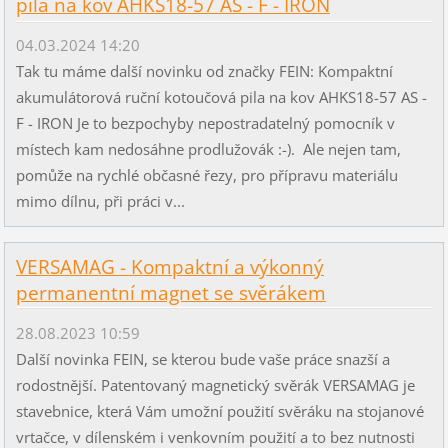
pila na kov AHKS18-57 AS - F - IRON
04.03.2024 14:20
Tak tu máme další novinku od značky FEIN: Kompaktní
akumulátorová ruční kotoučová pila na kov AHKS18-57 AS -
F - IRON Je to bezpochyby nepostradatelný pomocník v
místech kam nedosáhne prodlužovák :-). Ale nejen tam,
pomůže na rychlé občasné řezy, pro přípravu materiálu
mimo dílnu, při práci v...
VERSAMAG - Kompaktní a výkonný
permanentní magnet se svěrákem
28.08.2023 10:59
Další novinka FEIN, se kterou bude vaše práce snazší a
rodostnější. Patentovaný magnetický svěrák VERSAMAG je
stavebnice, která Vám umožní použití svěráku na stojanové
vrtačce, v dílenském i venkovním použití a to bez nutnosti