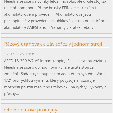
Nejedná se sice o novinky letošního roku, ale určitě stojí za
to je připomenout. Přímé brusky FEIN v elektrickém i
akumulátorovém provedení. Akumulátorové jsou
pochopitelně v provedení bezuhlíkové a s novou paticí pro
akumulátory AMPShare. - Varianty v krátké nebo v...
Rázový utahovák a závitořez v jednom stroji
22.07.2025 10:39
ASCD 18-300 W2 AS Impact-tapping Set – se sadou závitníků
Nejedná se sice o úplnou novinku, ale určitě stojí za
zmínění. Sada s rychloupínacím adaptérem systému Vario
1/2" pro rychlou výměnu, který povyšuje a rozšiřuje
možnosti použití rázového utahováku na rychlý, výkonný a
přesný...
Otevření nové prodejny