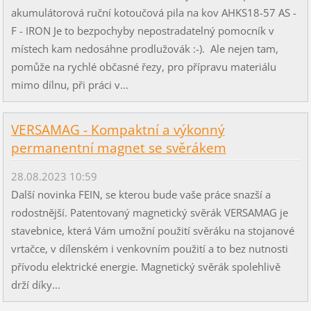
akumulátorová ruční kotoučová pila na kov AHKS18-57 AS -
F - IRON Je to bezpochyby nepostradatelný pomocník v
místech kam nedosáhne prodlužovák :-). Ale nejen tam,
pomůže na rychlé občasné řezy, pro přípravu materiálu
mimo dílnu, při práci v...
VERSAMAG - Kompaktní a výkonný
permanentní magnet se svěrákem
28.08.2023 10:59
Další novinka FEIN, se kterou bude vaše práce snazší a
rodostnější. Patentovaný magnetický svěrák VERSAMAG je
stavebnice, která Vám umožní použití svěráku na stojanové
vrtačce, v dílenském i venkovním použití a to bez nutnosti
přívodu elektrické energie. Magnetický svěrák spolehlivě
drží díky...