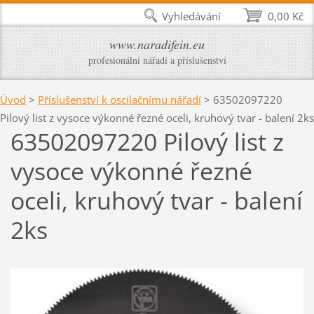
Vyhledávání
0,00 Kč
www.naradifein.eu
profesionální nářadí a příslušenství
Úvod
>
Příslušenství k oscilačnímu nářadí
>
63502097220
Pilový list z vysoce výkonné řezné oceli, kruhový tvar - balení 2ks
63502097220 Pilový list z
vysoce výkonné řezné
oceli, kruhový tvar - balení
2ks