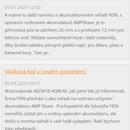
09.01.2025 12:00
A máme tu další novinku v akumulátorovém nářadí FEIN, s
upínacím rozhraním akumulátorů AMPShare. Je to
přímočará pila se zdvihem 26 mm a s prořezem 12 mm pro
běžnou ocel. Můžete samozřejmě řezat i další materiály,
díky široké nabídce pilových plátků např. pro dřevo, plast a
barevné kovy. Tam je...
Vlajková loď v novém provedení
05.09.2024 09:47
Alušroubovák ASCM18-4QM AS. Jak jsme Vás již informovali,
firma FEIN přechází u aku nářadí na rozhraní uchycení
akumulátoru AMP Share. Pochopitelně dle fylozofie FEIN
nemohlo zůstat jen u změny upevnění akumulátoru, ale
došlo u mnoha nářadí k celé řadě vylepšení. Rádi bychom
Vám představili...