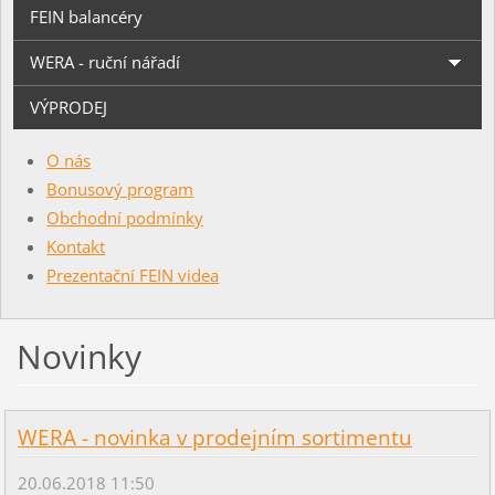
FEIN balancéry
WERA - ruční nářadí
VÝPRODEJ
O nás
Bonusový program
Obchodní podmínky
Kontakt
Prezentační FEIN videa
Novinky
WERA - novinka v prodejním sortimentu
20.06.2018 11:50