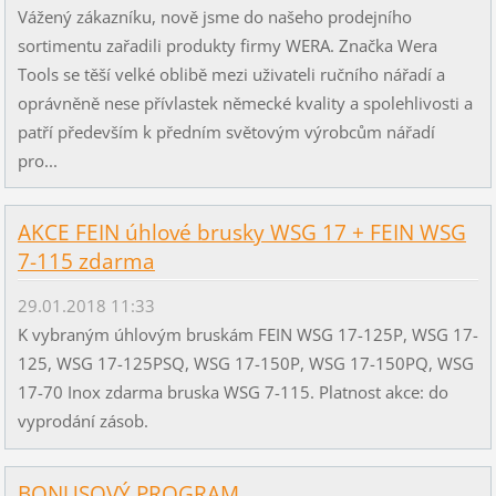
Vážený zákazníku, nově jsme do našeho prodejního
sortimentu zařadili produkty firmy WERA. Značka Wera
Tools se těší velké oblibě mezi uživateli ručního nářadí a
oprávněně nese přívlastek německé kvality a spolehlivosti a
patří především k předním světovým výrobcům nářadí
pro...
AKCE FEIN úhlové brusky WSG 17 + FEIN WSG
7-115 zdarma
29.01.2018 11:33
K vybraným úhlovým bruskám FEIN WSG 17-125P, WSG 17-
125, WSG 17-125PSQ, WSG 17-150P, WSG 17-150PQ, WSG
17-70 Inox zdarma bruska WSG 7-115. Platnost akce: do
vyprodání zásob.
BONUSOVÝ PROGRAM