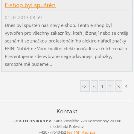
E-shop byl spuštěn
01.02.2013 08:59
Dnes byl spuštěn náš nový e-shop. Tento e-shop byl
vytvořen pro všechny zákazníky, kteří již znají nebo se chtějí
seznámit se značkou profesionálního elektro nářadí značky
FEIN. Nabízíme Vám kvalitní elektronářadí v akčních cenách.
Prezentujeme zde vybrané nejprodávanější položky,
samozřejmě budeme...
<<
<
1
2
3
4
Kontakt
-IHR-TECHNIKA s.r.o.
Karla Veselého 728
Kosmonosy
293 06
okr.Mladá Boleslav
+420777640452
fein@ihr
-tech.cz