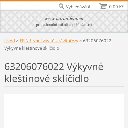
Vyhledávání
0,00 Kč
www.naradifein.eu
profesionální nářadí a příslušenství
Úvod
>
FEIN řezání závitů - závitořezy
>
63206076022
Výkyvné kleštinové sklíčidlo
63206076022 Výkyvné
kleštinové sklíčidlo