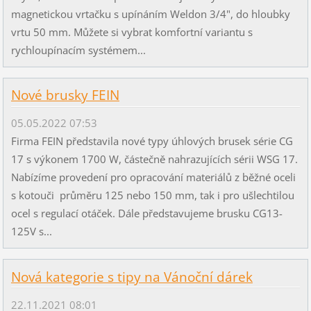
magnetickou vrtačku s upínáním Weldon 3/4", do hloubky
vrtu 50 mm. Můžete si vybrat komfortní variantu s
rychloupínacím systémem...
Nové brusky FEIN
05.05.2022 07:53
Firma FEIN představila nové typy úhlových brusek série CG
17 s výkonem 1700 W, částečně nahrazujících sérii WSG 17.
Nabízíme provedení pro opracování materiálů z běžné oceli
s kotouči průměru 125 nebo 150 mm, tak i pro ušlechtilou
ocel s regulací otáček. Dále představujeme brusku CG13-
125V s...
Nová kategorie s tipy na Vánoční dárek
22.11.2021 08:01