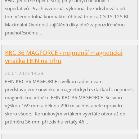
FEIN. Jedná se opět o stroj plný samých kladných
superlativů. Prachuvzdorná, výkonná, bezúdržbová a při
tom všem odolná kompaktní úhlová bruska CG 15-125 BL.
Maximální životnost zajištěná díky plně zapouzdřenému
prachotěsnému...
KBC 36 MAGFORCE - nejmenší magnetická
vrtačka FEIN na trhu
20.01.2023 14:29
FEIN KBC 36 MAGFORCE s velkou radostí vám
představujeme novinku v magnetických vrtačkách, nejmenší
magnetickou vrtačku FEIN KBC 36 MAGFORCE. Se svou
výškou 169 mm a déklou 290 m se dostanete opravdu
skoro všude. Korunkovým vrtákem vyvrtáte otvor až do
průměru 36 mm při zdvihu vrtačy 46...